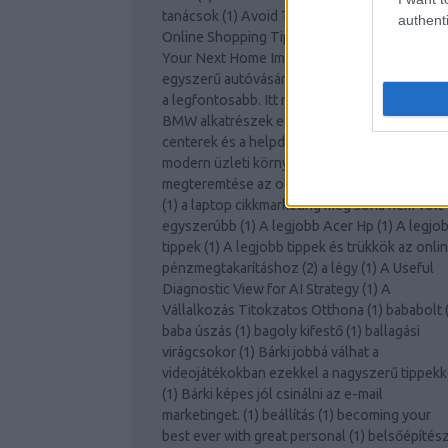
tanácsok
(
1
)
Avoid The Lines With These
authenti
Online Shopping Tips
(
1
)
Awesome Ideas For
Your Next Home Improvement Project!
(
1
)
Az
egyszerű autóvásárlás
(
1
)
Az otthoni biztons
a legfontosabb. Itt megtalálja a tippeket.
(
1
)
A
BMW alkatrészek etalont jelentenek!
(
1
)
A cal
centerek és a helpdesk támogatás szerepe a
modern üzleti környezetben
(
1
)
A jó környez
megteremtése az otthoni vállalkozás számár
(
1
)
a laptop cikkmarketing még soha nem volt
egyszerúbb
(
1
)
A legjobb Acer Hp
(
1
)
A legjo
tippek
(
1
)
A legjobb tippek és trükkök az onli
pénzmegtakarításhoz
(
2
)
a légy
(
1
)
A Useful
Diagnostic View for AI Strategy
(
1
)
A
Vállalkozás Titokzatos Otthona
(
1
)
bababolt
baba úszás
(
1
)
bagoly kifestő
(
1
)
ballagási
virágcsokor
(
1
)
Bárki jobbá válhat a
videojátékokban ezekkel a nagyszerű tippekk
(
1
)
Bárki képes jól csinálni az e-mail
marketinget.
(
1
)
beállítás
(
1
)
becoming your
best ever with great personal
(
1
)
belsőépítés