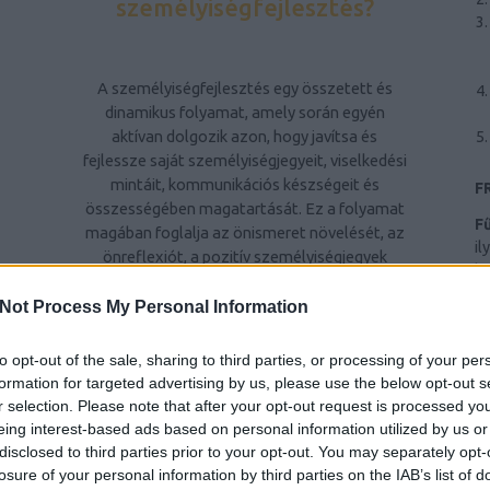
személyiségfejlesztés?
A személyiségfejlesztés egy összetett és
dinamikus folyamat, amely során egyén
aktívan dolgozik azon, hogy javítsa és
fejlessze saját személyiségjegyeit, viselkedési
mintáit, kommunikációs készségeit és
F
összességében magatartását. Ez a folyamat
F
magában foglalja az önismeret növelését, az
il
önreflexiót, a pozitív személyiségjegyek
hr
kiemelését és a kevésbé kívánatos
Ba
tulajdonságok csökkentését vagy
Not Process My Personal Information
al
átalakítását. A személyiségfejlesztés célja,
ri
Z
hogy egyén kiegyensúlyozottabb,
to opt-out of the sale, sharing to third parties, or processing of your per
te
elégedettebb életet éljen, jobban kezelje a
formation for targeted advertising by us, please use the below opt-out s
Sz
stresszt és konfliktusokat, hatékonyabban
r selection. Please note that after your opt-out request is processed y
Ny
kommunikáljon másokkal, és pozitívan
eing interest-based ads based on personal information utilized by us or
hatással legyen környezetére.
disclosed to third parties prior to your opt-out. You may separately opt-
n
B
losure of your personal information by third parties on the IAB’s list of
ws
A személyiségfejlesztés fontossága
😎