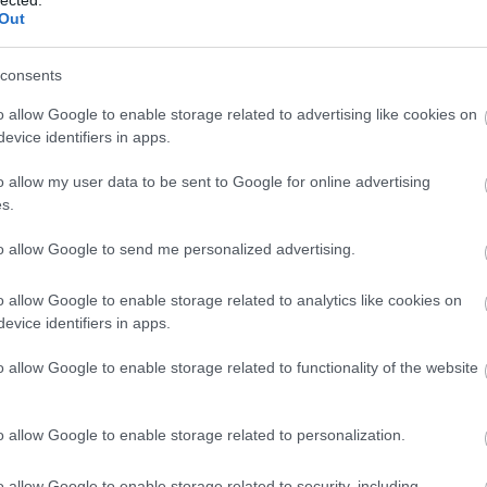
kommunikációs készségek fejlesztése javítja
Out
f
az emberi kapcsolatokat, segít elkerülni a
v
rk
félreértéseket és konfliktusokat, valamint
consents
elősegíti a pozitív szociális interakciókat.
l
ou
o allow Google to enable storage related to advertising like cookies on
ön
3. Jobb stresszkezelés: A
evice identifiers in apps.
re
személyiségfejlesztési technikák, mint a
fa
mindfulness és a relaxációs technikák
o allow my user data to be sent to Google for online advertising
elsajátítása, segíthetnek az egyéneknek
s.
k
jobban kezelni a stresszt és az ahhoz
kapcsolódó negatív érzelmeket.
o
to allow Google to send me personalized advertising.
)
B
4. Pozitív attitűd és viselkedés: A
o allow Google to enable storage related to analytics like cookies on
személyiségfejlesztés segít az egyéneknek
ü
evice identifiers in apps.
abban, hogy optimistábbak legyenek, jobban
do
kezeljék a kihívásokat, és pozitívan álljanak az
és
o allow Google to enable storage related to functionality of the website
életükhöz, ami javítja általános
sz
életminőségüket.
Él
an
o allow Google to enable storage related to personalization.
5. Személyes és szakmai siker: Az önbizalom
Fé
o
növekedése, a jobb kapcsolatépítési
készségek és a hatékonyabb
o allow Google to enable storage related to security, including