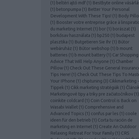
(
1
)
beltéri ajtó mdf
(
1
)
Bestbyte online vásárlá
(
1
)
betonpumpa
(
1
)
Better Your Personal
Development With These Tips!
(
1
)
Body Pill
(
1
)
Booster votre entreprise grâce à linspirati
du marketing Internet
(
1
)
bor
(
1
)
borászat
(
1
)
borkősav használata
(
1
)
bp250
(
1
)
budapest
plasztika
(
1
)
Butgetieren Sie Ihr
(
1
)
Bútor
webáruház
(
1
)
Bútor webshop
(
1
)
b mount
batteries
(
1
)
b mount battery
(
1
)
Car Shopping
Advice That Will Help Anyone
(
1
)
Chamber
Pillow
(
1
)
Check Out These General Insuranc
Tips Here!
(
1
)
Check Out These Tips To Mast
Your IPhone
(
1
)
chiptuning
(
3
)
Cikkmarketing 
Tippek
(
1
)
Cikk marketing stratégiák
(
1
)
Článo
Marketingové tipy a triky pre začiatočníkov
(
1
)
coinkite coldcard
(
1
)
Coin Control is Back on
Wasabi Wallet
(
1
)
Comprehensive and
Advanced Topics
(
1
)
confus par les
(
1
)
coole
ideen für den betrieb
(
1
)
Corta tu ración de
marketing en Internet
(
1
)
Create An Outdoor
Relaxing Retreat For Your Family
(
1
)
CRS