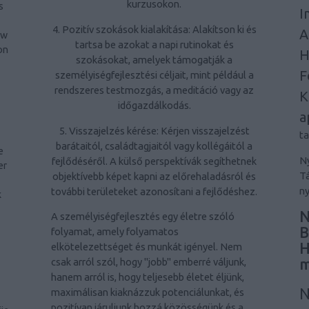
kurzusokon.
s
I
4. Pozitív szokások kialakítása: Alakítson ki és
A
ow
tartsa be azokat a napi rutinokat és
on
H
szokásokat, amelyek támogatják a
F
személyiségfejlesztési céljait, mint például a
rendszeres testmozgás, a meditáció vagy az
K
időgazdálkodás.
a
5. Visszajelzés kérése: Kérjen visszajelzést
t
barátaitól, családtagjaitól vagy kollégáitól a
e
Ny
fejlődéséről. A külső perspektívák segíthetnek
er
Tá
objektívebb képet kapni az előrehaladásról és
-
ny
további területeket azonosítani a fejlődéshez.
k
N
A személyiségfejlesztés egy életre szóló
B
folyamat, amely folyamatos
H
elkötelezettséget és munkát igényel. Nem
m
csak arról szól, hogy "jobb" emberré váljunk,
hanem arról is, hogy teljesebb életet éljünk,
N
maximálisan kiaknázzuk potenciálunkat, és
pozitívan járuljunk hozzá közösségünk és a