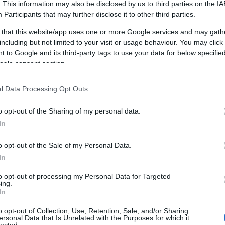
. This information may also be disclosed by us to third parties on the
IA
he
Participants
that may further disclose it to other third parties.
?
A személyiségfejlesztés alapvető
(
jelentőséggel bír, mivel közvetlenül
 that this website/app uses one or more Google services and may gath
1
)
h
befolyásolja az egyén önképét, önbizalmát,
including but not limited to your visit or usage behaviour. You may click 
c
(
kapcsolatait és szakmai teljesítményét. A
 to Google and its third-party tags to use your data for below specifi
T
fejlesztési folyamat révén az egyén képessé
ogle consent section.
K
válik arra, hogy jobban megértse saját magát
K
és másokat, ami lehetővé teszi számára,
l Data Processing Opt Outs
H
hogy tudatosabban alakítsa életét és
interakcióit.
o opt-out of the Sharing of my personal data.
In
A személyiségfejlesztés előnyei
1. Növekedett önismeret: A
o opt-out of the Sale of my Personal Data.
személyiségfejlesztés lehetővé teszi az
In
M
)
R
egyének számára, hogy jobban megismerjék
to opt-out of processing my Personal Data for Targeted
saját magukat, felismerjék erősségeiket és
E
ing.
gyengeségeiket, ami elősegíti a személyes
t
In
növekedést és fejlődést.
L
o opt-out of Collection, Use, Retention, Sale, and/or Sharing
s
kk
2. Hatékonyabb kommunikáció: A
ersonal Data that Is Unrelated with the Purposes for which it
ó
lected.