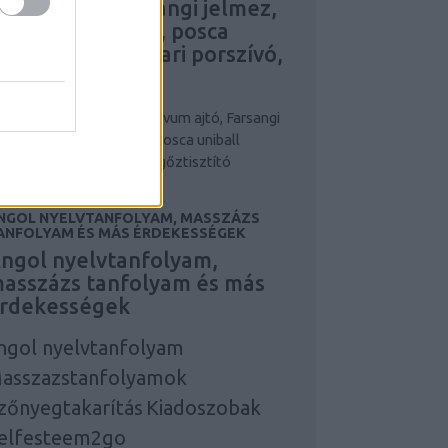
ovum ajtó, Farsangi jelmez,
larcok, maszkok, posca
niball írószer, ipari porszívó,
pari gőztisztító
niball írószer
posca
Novum ajtó, Farsangi
lmez, álarcok, maszkok, posca uniball
ószer, ipari porszívó, ipari gőztisztító
NGOL NYELVTANFOLYAM, MASSZÁZS
ANFOLYAM ÉS MÁS ÉRDEKESSÉGEK
ngol nyelvtanfolyam,
asszázs tanfolyam és más
rdekességek
ngol nyelvtanfolyam
asszazstanfolyamok
zőnyegtakarítás
Kiadoszobak
elfesteem2go