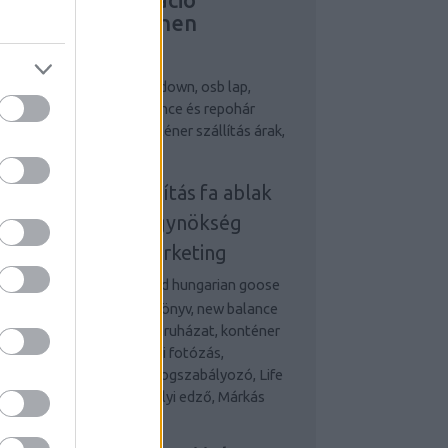
ejlesztés, Riemchen
erblender
egjobb személyi edző
down, osb lap,
bizalom könyv, new balance és repohár
ndelés, terembérlés, konténer szállítás árak,
 ablak
onténeres sittszállítás
fa ablak
nline marketing ügynökség
udapest
online marketing
gynökség
Desigual and hungarian goose
wn, osb lap, önbizalom könyv, new balance
 repohár rendelés, munkaruházat, konténer
állítás és fa ablak Esküvői fotózás,
etvezetési tanácsadás, Fogszabályozó, Life
d Money, Legjobb személyi edző, Márkás
rfi óra,