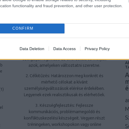
N
cation functionality and fraud prevention, and other user protection.
problémamegoldó képességek hozzájárulnak
á
az egyéni és szakmai sikerekhez.
u
i
Hogyan kezdjünk hozzá a
ág
CONFIRM
személyiségfejlesztéshez?
u
l
1. Önreflexió: Töltsön időt azzal, hogy
je
átgondolja saját viselkedési mintáit, értékeit
ír
et
Data Deletion
Data Access
Privacy Policy
és céljait. Ismerje fel, mely személyiségjegyek
a
szolgálják leginkább az önérdekeit és melyek
A
azok, amelyeken változtatni szeretne.
bb
T
ne
A
2. Célkitűzés: Határozzon meg konkrét és
m
mérhető célokat a kívánt
é
személyiségváltozások elérése érdekében.
(
1
)
Legyenek ezek realisztikusak és elérhetőek.
a
3. Készségfejlesztés: Fejlessze
el
M
kommunikációs, problémamegoldó és
S
konfliktuskezelési készségeit. Vegyen részt
tréningeken, workshopokon vagy online
S
z