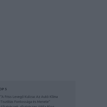
OP 5
"A Friss Levegő Kulcsa: Az Autó Klíma
Tisztítás Fontossága és Menete"
Alkatrészek, alkatrészes Attila Blog