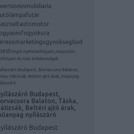
nversioninmobiliaria
utólámpafutár
asznaltautomotor
ogyasesfogyokura
eresomarketingugynoksegbud
pest
Angol nyelvtanfolyam, masszázs
anfolyam és más érdekességek
ílászáró Budapest, Borvacsora Balaton,
ska, Hátizsák, Beltéri ajtó árak, műanyag
ílászáró
yílászáró Budapest,
orvacsora Balaton, Táska,
átizsák, Beltéri ajtó árak,
űanyag nyílászáró
yílászáró Budapest