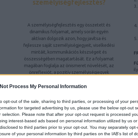
személyiségfejlesztés?
A személyiségfejlesztés egy összetett és
dinamikus folyamat, amely során egyén
aktívan dolgozik azon, hogy javítsa és
fejlessze saját személyiségjegyeit, viselkedési
mintáit, kommunikációs készségeit és
F
összességében magatartását. Ez a folyamat
F
magában foglalja az önismeret növelését, az
il
önreflexiót, a pozitív személyiségjegyek
hr
kiemelését és a kevésbé kívánatos
Ba
tulajdonságok csökkentését vagy
Not Process My Personal Information
al
átalakítását. A személyiségfejlesztés célja,
ri
Z
hogy egyén kiegyensúlyozottabb,
to opt-out of the sale, sharing to third parties, or processing of your per
te
elégedettebb életet éljen, jobban kezelje a
formation for targeted advertising by us, please use the below opt-out s
Sz
stresszt és konfliktusokat, hatékonyabban
r selection. Please note that after your opt-out request is processed y
Ny
kommunikáljon másokkal, és pozitívan
eing interest-based ads based on personal information utilized by us or
hatással legyen környezetére.
disclosed to third parties prior to your opt-out. You may separately opt-
n
B
losure of your personal information by third parties on the IAB’s list of
ws
A személyiségfejlesztés fontossága
AI