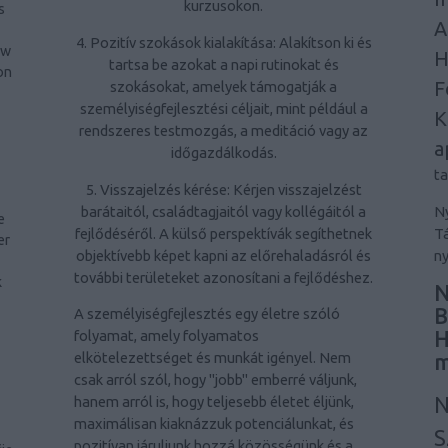
kurzusokon.
s
A
4. Pozitív szokások kialakítása: Alakítson ki és
ow
H
tartsa be azokat a napi rutinokat és
on
F
szokásokat, amelyek támogatják a
személyiségfejlesztési céljait, mint például a
K
rendszeres testmozgás, a meditáció vagy az
a
időgazdálkodás.
t
5. Visszajelzés kérése: Kérjen visszajelzést
barátaitól, családtagjaitól vagy kollégáitól a
Ny
e
fejlődéséről. A külső perspektívák segíthetnek
Tá
er
objektívebb képet kapni az előrehaladásról és
ny
-
további területeket azonosítani a fejlődéshez.
k
N
B
A személyiségfejlesztés egy életre szóló
H
folyamat, amely folyamatos
elkötelezettséget és munkát igényel. Nem
m
csak arról szól, hogy "jobb" emberré váljunk,
N
hanem arról is, hogy teljesebb életet éljünk,
maximálisan kiaknázzuk potenciálunkat, és
S
pozitívan járuljunk hozzá közösségünk és a