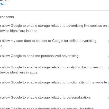
f
kommunikációs készségek fejlesztése javítja
Out
v
az emberi kapcsolatokat, segít elkerülni a
rk
félreértéseket és konfliktusokat, valamint
l
consents
elősegíti a pozitív szociális interakciókat.
ou
ön
o allow Google to enable storage related to advertising like cookies on
re
3. Jobb stresszkezelés: A
evice identifiers in apps.
fa
személyiségfejlesztési technikák, mint a
mindfulness és a relaxációs technikák
o allow my user data to be sent to Google for online advertising
k
elsajátítása, segíthetnek az egyéneknek
s.
jobban kezelni a stresszt és az ahhoz
o
kapcsolódó negatív érzelmeket.
B
to allow Google to send me personalized advertising.
)
4. Pozitív attitűd és viselkedés: A
ü
o allow Google to enable storage related to analytics like cookies on
személyiségfejlesztés segít az egyéneknek
do
evice identifiers in apps.
abban, hogy optimistábbak legyenek, jobban
és
kezeljék a kihívásokat, és pozitívan álljanak az
sz
o allow Google to enable storage related to functionality of the website
életükhöz, ami javítja általános
Él
életminőségüket.
an
Fé
o allow Google to enable storage related to personalization.
5. Személyes és szakmai siker: Az önbizalom
o
növekedése, a jobb kapcsolatépítési
N
készségek és a hatékonyabb
o allow Google to enable storage related to security, including