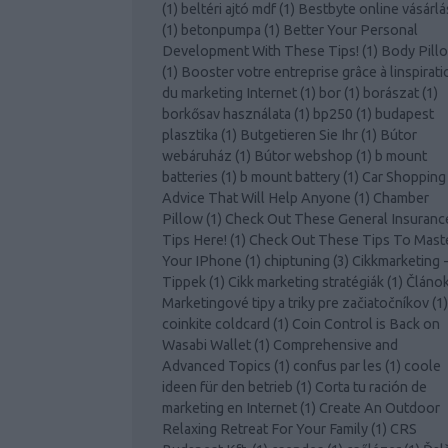
(
1
)
beltéri ajtó mdf
(
1
)
Bestbyte online vásárlá
(
1
)
betonpumpa
(
1
)
Better Your Personal
Development With These Tips!
(
1
)
Body Pill
(
1
)
Booster votre entreprise grâce à linspirati
du marketing Internet
(
1
)
bor
(
1
)
borászat
(
1
)
borkősav használata
(
1
)
bp250
(
1
)
budapest
plasztika
(
1
)
Butgetieren Sie Ihr
(
1
)
Bútor
webáruház
(
1
)
Bútor webshop
(
1
)
b mount
batteries
(
1
)
b mount battery
(
1
)
Car Shopping
Advice That Will Help Anyone
(
1
)
Chamber
Pillow
(
1
)
Check Out These General Insuranc
Tips Here!
(
1
)
Check Out These Tips To Mast
Your IPhone
(
1
)
chiptuning
(
3
)
Cikkmarketing 
Tippek
(
1
)
Cikk marketing stratégiák
(
1
)
Článo
Marketingové tipy a triky pre začiatočníkov
(
1
)
coinkite coldcard
(
1
)
Coin Control is Back on
Wasabi Wallet
(
1
)
Comprehensive and
Advanced Topics
(
1
)
confus par les
(
1
)
coole
ideen für den betrieb
(
1
)
Corta tu ración de
marketing en Internet
(
1
)
Create An Outdoor
Relaxing Retreat For Your Family
(
1
)
CRS