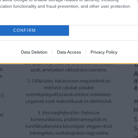
á
cation functionality and fraud prevention, and other user protection.
problémamegoldó képességek hozzájárulnak
u
az egyéni és szakmai sikerekhez.
i
Hogyan kezdjünk hozzá a
ág
u
CONFIRM
személyiségfejlesztéshez?
je
l
1. Önreflexió: Töltsön időt azzal, hogy
ír
átgondolja saját viselkedési mintáit, értékeit
et
Data Deletion
Data Access
Privacy Policy
és céljait. Ismerje fel, mely személyiségjegyek
a
A
szolgálják leginkább az önérdekeit és melyek
T
azok, amelyeken változtatni szeretne.
bb
A
ne
m
2. Célkitűzés: Határozzon meg konkrét és
é
mérhető célokat a kívánt
személyiségváltozások elérése érdekében.
(
1
)
a
Legyenek ezek realisztikusak és elérhetőek.
M
3. Készségfejlesztés: Fejlessze
el
S
kommunikációs, problémamegoldó és
konfliktuskezelési készségeit. Vegyen részt
S
tréningeken, workshopokon vagy online
z
I