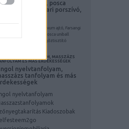
larcok, maszkok, posca
niball írószer, ipari porszívó,
pari gőztisztító
niball írószer
posca
Novum ajtó, Farsangi
lmez, álarcok, maszkok, posca uniball
ószer, ipari porszívó, ipari gőztisztító
NGOL NYELVTANFOLYAM, MASSZÁZS
ANFOLYAM ÉS MÁS ÉRDEKESSÉGEK
ngol nyelvtanfolyam,
asszázs tanfolyam és más
rdekességek
ngol nyelvtanfolyam
asszazstanfolyamok
zőnyegtakarítás
Kiadoszobak
elfesteem2go
nversioninmobiliaria