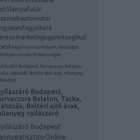
utólámpafutár
asznaltautomotor
ogyasesfogyokura
eresomarketingugynoksegbud
pest
Angol nyelvtanfolyam, masszázs
anfolyam és más érdekességek
ílászáró Budapest, Borvacsora Balaton,
ska, Hátizsák, Beltéri ajtó árak, műanyag
ílászáró
yílászáró Budapest,
orvacsora Balaton, Táska,
átizsák, Beltéri ajtó árak,
űanyag nyílászáró
yílászáró Budapest
zonyegtisztito
Online