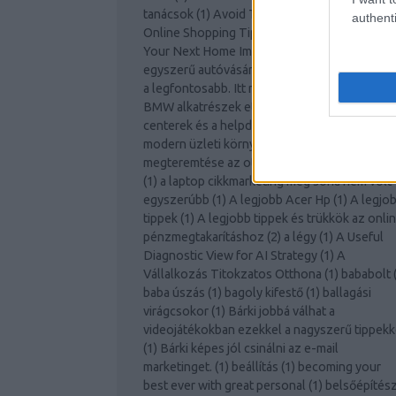
tanácsok
(
1
)
Avoid The Lines With These
authenti
Online Shopping Tips
(
1
)
Awesome Ideas For
Your Next Home Improvement Project!
(
1
)
Az
egyszerű autóvásárlás
(
1
)
Az otthoni biztons
a legfontosabb. Itt megtalálja a tippeket.
(
1
)
A
BMW alkatrészek etalont jelentenek!
(
1
)
A cal
centerek és a helpdesk támogatás szerepe a
modern üzleti környezetben
(
1
)
A jó környez
megteremtése az otthoni vállalkozás számár
(
1
)
a laptop cikkmarketing még soha nem volt
egyszerúbb
(
1
)
A legjobb Acer Hp
(
1
)
A legjo
tippek
(
1
)
A legjobb tippek és trükkök az onli
pénzmegtakarításhoz
(
2
)
a légy
(
1
)
A Useful
Diagnostic View for AI Strategy
(
1
)
A
Vállalkozás Titokzatos Otthona
(
1
)
bababolt
baba úszás
(
1
)
bagoly kifestő
(
1
)
ballagási
virágcsokor
(
1
)
Bárki jobbá válhat a
videojátékokban ezekkel a nagyszerű tippekk
(
1
)
Bárki képes jól csinálni az e-mail
marketinget.
(
1
)
beállítás
(
1
)
becoming your
best ever with great personal
(
1
)
belsőépítés