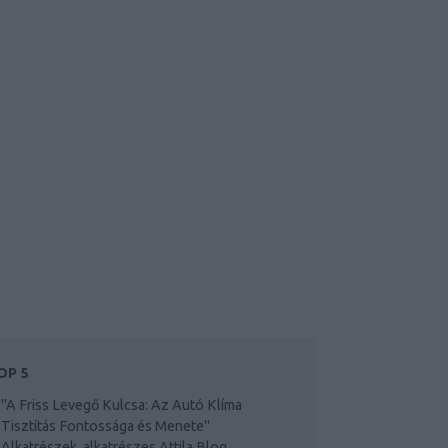
OP 5
"A Friss Levegő Kulcsa: Az Autó Klíma
Tisztítás Fontossága és Menete"
Alkatrészek, alkatrészes Attila Blog