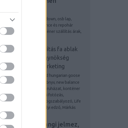
ejlesztés, Riemchen
erblender
egjobb személyi edző
down, osb lap,
bizalom könyv, new balance és repohár
ndelés, terembérlés, konténer szállítás árak,
 ablak
onténeres sittszállítás
fa ablak
nline marketing ügynökség
udapest
online marketing
gynökség
Desigual and hungarian goose
wn, osb lap, önbizalom könyv, new balance
 repohár rendelés, munkaruházat, konténer
állítás és fa ablak Esküvői fotózás,
etvezetési tanácsadás, Fogszabályozó, Life
d Money, Legjobb személyi edző, Márkás
rfi óra,
ovum ajtó, Farsangi jelmez,