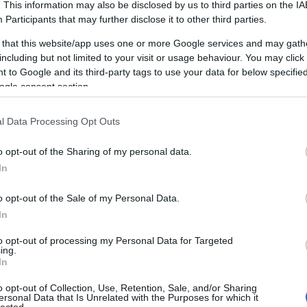
. This information may also be disclosed by us to third parties on the
IA
Br
Participants
that may further disclose it to other third parties.
AI
A személyiségfejlesztés alapvető
M
jelentőséggel bír, mivel közvetlenül
 that this website/app uses one or more Google services and may gath
1
)
Y
befolyásolja az egyén önképét, önbizalmát,
including but not limited to your visit or usage behaviour. You may click 
c
m
kapcsolatait és szakmai teljesítményét. A
 to Google and its third-party tags to use your data for below specifi
ru
fejlesztési folyamat révén az egyén képessé
ogle consent section.
s
válik arra, hogy jobban megértse saját magát
b
és másokat, ami lehetővé teszi számára,
l Data Processing Opt Outs
hogy tudatosabban alakítsa életét és
interakcióit.
o opt-out of the Sharing of my personal data.
In
A személyiségfejlesztés előnyei
1. Növekedett önismeret: A
o opt-out of the Sale of my Personal Data.
M
személyiségfejlesztés lehetővé teszi az
R
In
)
egyének számára, hogy jobban megismerjék
E
to opt-out of processing my Personal Data for Targeted
saját magukat, felismerjék erősségeiket és
t
ing.
gyengeségeiket, ami elősegíti a személyes
L
In
növekedést és fejlődést.
s
o opt-out of Collection, Use, Retention, Sale, and/or Sharing
ó
kk
2. Hatékonyabb kommunikáció: A
ersonal Data that Is Unrelated with the Purposes for which it
lected.