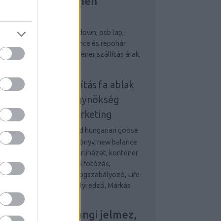
ejlesztés, Riemchen
erblender
egjobb személyi edző
down, osb lap,
bizalom könyv, new balance és repohár
ndelés, terembérlés, konténer szállítás árak,
 ablak
onténeres sittszállítás
fa ablak
nline marketing ügynökség
udapest
online marketing
gynökség
Desigual and hungarian goose
wn, osb lap, önbizalom könyv, new balance
 repohár rendelés, munkaruházat, konténer
állítás és fa ablak Esküvői fotózás,
etvezetési tanácsadás, Fogszabályozó, Life
d Money, Legjobb személyi edző, Márkás
rfi óra,
ovum ajtó, Farsangi jelmez,