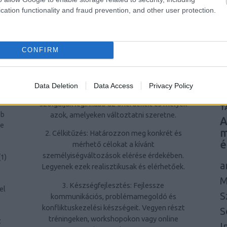
á
cation functionality and fraud prevention, and other user protection.
problémamegoldó képességek hozzájárulnak
u
az egyéni és szakmai sikerekhez.
i
Hogyan kezdjünk hozzá a
ág
u
CONFIRM
személyiségfejlesztéshez?
je
l
1. Önreflexió: Töltsön időt azzal, hogy
ír
átgondolja saját viselkedési mintáit, értékeit
et
Data Deletion
Data Access
Privacy Policy
és céljait. Ismerje fel, mely személyiségjegyek
a
A
szolgálják leginkább az önérdekeit és melyek
T
azok, amelyeken változtatni szeretne.
bb
A
ne
m
2. Célkitűzés: Határozzon meg konkrét és
é
mérhető célokat a kívánt
személyiségváltozások elérése érdekében.
(
1
)
a
Legyenek ezek realisztikusak és elérhetőek.
M
3. Készségfejlesztés: Fejlessze
el
S
kommunikációs, problémamegoldó és
konfliktuskezelési készségeit. Vegyen részt
S
tréningeken, workshopokon vagy online
z
I