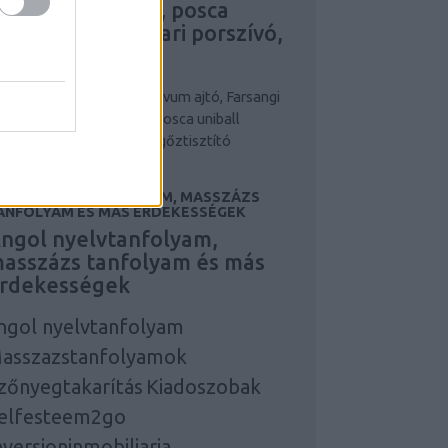
larcok, maszkok, posca
niball írószer, ipari porszívó,
pari gőztisztító
niball írószer
posca
Novum ajtó, Farsangi
lmez, álarcok, maszkok, posca uniball
ószer, ipari porszívó, ipari gőztisztító
NGOL NYELVTANFOLYAM, MASSZÁZS
ANFOLYAM ÉS MÁS ÉRDEKESSÉGEK
ngol nyelvtanfolyam,
asszázs tanfolyam és más
rdekességek
ngol nyelvtanfolyam
asszazstanfolyamok
zőnyegtakarítás
Kiadoszobak
elfesteem2go
nversioninmobiliaria