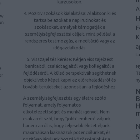
kurzusokon.
s
A
4. Pozitív szokások kialakítása: Alakítson ki és
ow
H
tartsa be azokat a napi rutinokat és
on
F
szokásokat, amelyek támogatják a
személyiségfejlesztési céljait, mint például a
K
rendszeres testmozgás, a meditáció vagy az
a
időgazdálkodás.
t
5. Visszajelzés kérése: Kérjen visszajelzést
barátaitól, családtagjaitól vagy kollégáitól a
Ny
e
fejlődéséről. A külső perspektívák segíthetnek
Tá
er
objektívebb képet kapni az előrehaladásról és
ny
-
további területeket azonosítani a fejlődéshez.
k
N
B
A személyiségfejlesztés egy életre szóló
H
folyamat, amely folyamatos
elkötelezettséget és munkát igényel. Nem
m
csak arról szól, hogy "jobb" emberré váljunk,
N
hanem arról is, hogy teljesebb életet éljünk,
maximálisan kiaknázzuk potenciálunkat, és
S
pozitívan járuljunk hozzá közösségünk és a