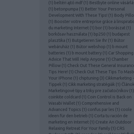
(
1
)
beltéri ajtó mdf
(
1
)
Bestbyte online vásárlá
(
1
)
betonpumpa
(
1
)
Better Your Personal
Development With These Tips!
(
1
)
Body Pill
(
1
)
Booster votre entreprise grâce à linspirati
du marketing Internet
(
1
)
bor
(
1
)
borászat
(
1
)
borkősav használata
(
1
)
bp250
(
1
)
budapest
plasztika
(
1
)
Butgetieren Sie Ihr
(
1
)
Bútor
webáruház
(
1
)
Bútor webshop
(
1
)
b mount
batteries
(
1
)
b mount battery
(
1
)
Car Shopping
Advice That Will Help Anyone
(
1
)
Chamber
Pillow
(
1
)
Check Out These General Insuranc
Tips Here!
(
1
)
Check Out These Tips To Mast
Your IPhone
(
1
)
chiptuning
(
3
)
Cikkmarketing 
Tippek
(
1
)
Cikk marketing stratégiák
(
1
)
Článo
Marketingové tipy a triky pre začiatočníkov
(
1
)
coinkite coldcard
(
1
)
Coin Control is Back on
Wasabi Wallet
(
1
)
Comprehensive and
Advanced Topics
(
1
)
confus par les
(
1
)
coole
ideen für den betrieb
(
1
)
Corta tu ración de
marketing en Internet
(
1
)
Create An Outdoor
Relaxing Retreat For Your Family
(
1
)
CRS