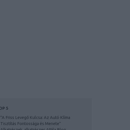
OP 5
"A Friss Levegő Kulcsa: Az Autó Klíma
Tisztítás Fontossága és Menete"
Alkatrészek, alkatrészes Attila Blog