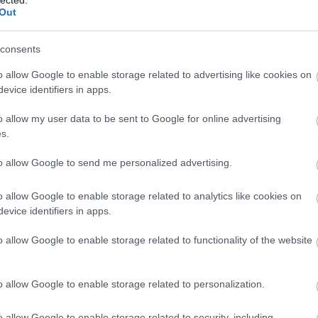
f
kommunikációs készségek fejlesztése javítja
Out
v
az emberi kapcsolatokat, segít elkerülni a
rk
félreértéseket és konfliktusokat, valamint
l
consents
elősegíti a pozitív szociális interakciókat.
ou
ön
o allow Google to enable storage related to advertising like cookies on
re
3. Jobb stresszkezelés: A
evice identifiers in apps.
fa
személyiségfejlesztési technikák, mint a
mindfulness és a relaxációs technikák
o allow my user data to be sent to Google for online advertising
k
elsajátítása, segíthetnek az egyéneknek
s.
jobban kezelni a stresszt és az ahhoz
o
kapcsolódó negatív érzelmeket.
B
to allow Google to send me personalized advertising.
)
4. Pozitív attitűd és viselkedés: A
ü
o allow Google to enable storage related to analytics like cookies on
személyiségfejlesztés segít az egyéneknek
do
evice identifiers in apps.
abban, hogy optimistábbak legyenek, jobban
és
kezeljék a kihívásokat, és pozitívan álljanak az
sz
o allow Google to enable storage related to functionality of the website
életükhöz, ami javítja általános
Él
életminőségüket.
an
Fé
o allow Google to enable storage related to personalization.
5. Személyes és szakmai siker: Az önbizalom
o
növekedése, a jobb kapcsolatépítési
N
készségek és a hatékonyabb
o allow Google to enable storage related to security, including