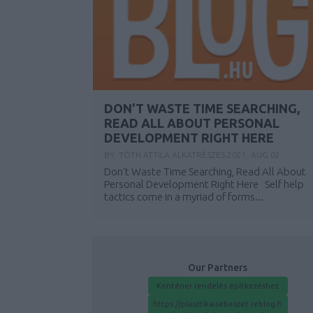
DON'T WASTE TIME SEARCHING,
READ ALL ABOUT PERSONAL
DEVELOPMENT RIGHT HERE
BY:
TÓTH ATTILA ALKATRÉSZES
2021. AUG 02.
Don't Waste Time Searching, Read All About
Personal Development Right Here Self help
tactics come in a myriad of forms...
Our Partners
Konténer rendelés építkezéshez
https://plasztikaisebeszet.reblog.h