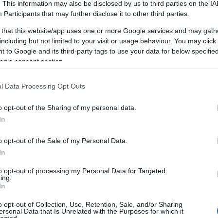
. This information may also be disclosed by us to third parties on the
IA
Br
Participants
that may further disclose it to other third parties.
AI
A személyiségfejlesztés alapvető
M
jelentőséggel bír, mivel közvetlenül
 that this website/app uses one or more Google services and may gath
1
)
Y
befolyásolja az egyén önképét, önbizalmát,
including but not limited to your visit or usage behaviour. You may click 
c
m
kapcsolatait és szakmai teljesítményét. A
 to Google and its third-party tags to use your data for below specifi
ru
fejlesztési folyamat révén az egyén képessé
ogle consent section.
s
válik arra, hogy jobban megértse saját magát
b
és másokat, ami lehetővé teszi számára,
l Data Processing Opt Outs
hogy tudatosabban alakítsa életét és
interakcióit.
o opt-out of the Sharing of my personal data.
In
A személyiségfejlesztés előnyei
1. Növekedett önismeret: A
o opt-out of the Sale of my Personal Data.
M
személyiségfejlesztés lehetővé teszi az
R
In
)
egyének számára, hogy jobban megismerjék
E
to opt-out of processing my Personal Data for Targeted
saját magukat, felismerjék erősségeiket és
t
ing.
gyengeségeiket, ami elősegíti a személyes
L
In
növekedést és fejlődést.
s
o opt-out of Collection, Use, Retention, Sale, and/or Sharing
ó
kk
2. Hatékonyabb kommunikáció: A
ersonal Data that Is Unrelated with the Purposes for which it
lected.