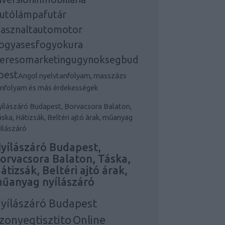
utólámpafutár
asznaltautomotor
ogyasesfogyokura
eresomarketingugynoksegbud
pest
Angol nyelvtanfolyam, masszázs
anfolyam és más érdekességek
ílászáró Budapest, Borvacsora Balaton,
ska, Hátizsák, Beltéri ajtó árak, műanyag
ílászáró
yílászáró Budapest,
orvacsora Balaton, Táska,
átizsák, Beltéri ajtó árak,
űanyag nyílászáró
yílászáró Budapest
zonyegtisztito
Online