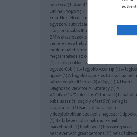
tanácsok
(
1
)
Avoid The Lines With These
authenti
Online Shopping Tips
(
1
)
Awesome Ideas For
Your Next Home Improvement Project!
(
1
)
Az
egyszerű autóvásárlás
(
1
)
Az otthoni biztons
a legfontosabb. Itt megtalálja a tippeket.
(
1
)
A
BMW alkatrészek etalont jelentenek!
(
1
)
A cal
centerek és a helpdesk támogatás szerepe a
modern üzleti környezetben
(
1
)
A jó környez
megteremtése az otthoni vállalkozás számár
(
1
)
a laptop cikkmarketing még soha nem volt
egyszerúbb
(
1
)
A legjobb Acer Hp
(
1
)
A legjo
tippek
(
1
)
A legjobb tippek és trükkök az onli
pénzmegtakarításhoz
(
2
)
a légy
(
1
)
A Useful
Diagnostic View for AI Strategy
(
1
)
A
Vállalkozás Titokzatos Otthona
(
1
)
bababolt
baba úszás
(
1
)
bagoly kifestő
(
1
)
ballagási
virágcsokor
(
1
)
Bárki jobbá válhat a
videojátékokban ezekkel a nagyszerű tippekk
(
1
)
Bárki képes jól csinálni az e-mail
marketinget.
(
1
)
beállítás
(
1
)
becoming your
best ever with great personal
(
1
)
belsőépítés