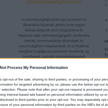
személyiségfejlesztés?
A személyiségfejlesztés egy összetett és
dinamikus folyamat, amely során egyén
aktívan dolgozik azon, hogy javítsa és
fejlessze saját személyiségjegyeit, viselkedési
mintáit, kommunikációs készségeit és
F
összességében magatartását. Ez a folyamat
F
magában foglalja az önismeret növelését, az
il
önreflexiót, a pozitív személyiségjegyek
hr
kiemelését és a kevésbé kívánatos
Ba
tulajdonságok csökkentését vagy
Not Process My Personal Information
al
átalakítását. A személyiségfejlesztés célja,
ri
Z
hogy egyén kiegyensúlyozottabb,
to opt-out of the sale, sharing to third parties, or processing of your per
te
elégedettebb életet éljen, jobban kezelje a
formation for targeted advertising by us, please use the below opt-out s
Sz
stresszt és konfliktusokat, hatékonyabban
r selection. Please note that after your opt-out request is processed y
Ny
kommunikáljon másokkal, és pozitívan
eing interest-based ads based on personal information utilized by us or
hatással legyen környezetére.
disclosed to third parties prior to your opt-out. You may separately opt-
n
B
losure of your personal information by third parties on the IAB’s list of
ws
A személyiségfejlesztés fontossága
AI