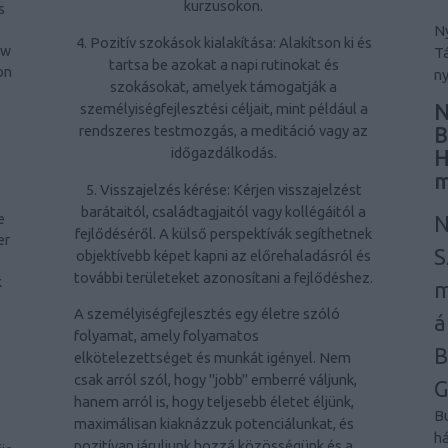
kurzusokon.
s
Ny
4. Pozitív szokások kialakítása: Alakítson ki és
ow
Tá
tartsa be azokat a napi rutinokat és
on
ny
szokásokat, amelyek támogatják a
N
személyiségfejlesztési céljait, mint például a
rendszeres testmozgás, a meditáció vagy az
B
időgazdálkodás.
H
m
5. Visszajelzés kérése: Kérjen visszajelzést
barátaitól, családtagjaitól vagy kollégáitól a
N
e
fejlődéséről. A külső perspektívák segíthetnek
er
S
objektívebb képet kapni az előrehaladásról és
-
további területeket azonosítani a fejlődéshez.
k
m
A személyiségfejlesztés egy életre szóló
á
folyamat, amely folyamatos
B
elkötelezettséget és munkát igényel. Nem
csak arról szól, hogy "jobb" emberré váljunk,
G
hanem arról is, hogy teljesebb életet éljünk,
Bu
maximálisan kiaknázzuk potenciálunkat, és
há
pozitívan járuljunk hozzá közösségünk és a