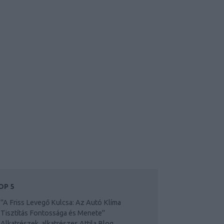
OP 5
"A Friss Levegő Kulcsa: Az Autó Klíma
Tisztítás Fontossága és Menete"
Alkatrészek, alkatrészes Attila Blog