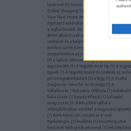
tanácsok
(
1
)
Avoid The Lines With These
authenti
Online Shopping Tips
(
1
)
Awesome Ideas For
Your Next Home Improvement Project!
(
1
)
Az
egyszerű autóvásárlás
(
1
)
Az otthoni biztons
a legfontosabb. Itt megtalálja a tippeket.
(
1
)
A
BMW alkatrészek etalont jelentenek!
(
1
)
A cal
centerek és a helpdesk támogatás szerepe a
modern üzleti környezetben
(
1
)
A jó környez
megteremtése az otthoni vállalkozás számár
(
1
)
a laptop cikkmarketing még soha nem volt
egyszerúbb
(
1
)
A legjobb Acer Hp
(
1
)
A legjo
tippek
(
1
)
A legjobb tippek és trükkök az onli
pénzmegtakarításhoz
(
2
)
a légy
(
1
)
A Useful
Diagnostic View for AI Strategy
(
1
)
A
Vállalkozás Titokzatos Otthona
(
1
)
bababolt
baba úszás
(
1
)
bagoly kifestő
(
1
)
ballagási
virágcsokor
(
1
)
Bárki jobbá válhat a
videojátékokban ezekkel a nagyszerű tippekk
(
1
)
Bárki képes jól csinálni az e-mail
marketinget.
(
1
)
beállítás
(
1
)
becoming your
best ever with great personal
(
1
)
belsőépítés