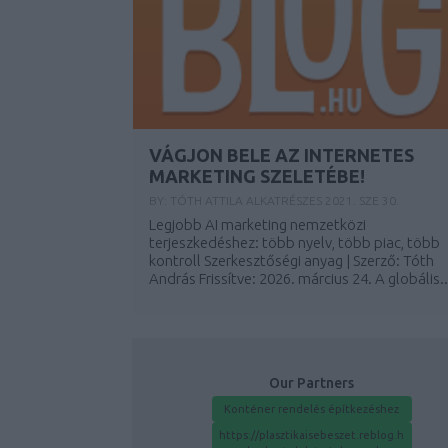
VÁGJON BELE AZ INTERNETES
MARKETING SZELETÉBE!
BY:
TÓTH ATTILA ALKATRÉSZES
2021. SZE 30.
Legjobb AI marketing nemzetközi
terjeszkedéshez: több nyelv, több piac, több
kontroll Szerkesztőségi anyag | Szerző: Tóth
András Frissítve: 2026. március 24. A globális..
Our Partners
Konténer rendelés építkezéshez
https://plasztikaisebeszet.reblog.h