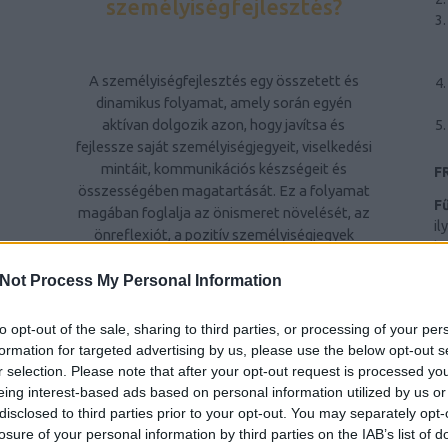
személyiségfejlesztés?
A személyiségfejlesztés egy összetett és
dinamikus folyamat, amely során egyén
aktívan dolgozik azon, hogy javítsa és
fejlessze saját személyiségjegyeit, viselkedési
mintáit, kommunikációs készségeit és
F
összességében magatartását. Ez a folyamat
F
magában foglalja az önismeret növelését, az
il
önreflexiót, a pozitív személyiségjegyek
hr
kiemelését és a kevésbé kívánatos
Ba
tulajdonságok csökkentését vagy
Not Process My Personal Information
al
átalakítását. A személyiségfejlesztés célja,
ri
Z
hogy egyén kiegyensúlyozottabb,
to opt-out of the sale, sharing to third parties, or processing of your per
te
elégedettebb életet éljen, jobban kezelje a
formation for targeted advertising by us, please use the below opt-out s
Sz
stresszt és konfliktusokat, hatékonyabban
r selection. Please note that after your opt-out request is processed y
Ny
kommunikáljon másokkal, és pozitívan
eing interest-based ads based on personal information utilized by us or
hatással legyen környezetére.
disclosed to third parties prior to your opt-out. You may separately opt-
n
B
losure of your personal information by third parties on the IAB’s list of
ws
A személyiségfejlesztés fontossága