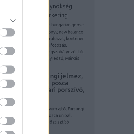
nline marketing ügynökség
udapest
online marketing
gynökség
Desigual and hungarian goose
wn, osb lap, önbizalom könyv, new balance
 repohár rendelés, munkaruházat, konténer
állítás és fa ablak Esküvői fotózás,
etvezetési tanácsadás, Fogszabályozó, Life
d Money, Legjobb személyi edző, Márkás
rfi óra,
ovum ajtó, Farsangi jelmez,
larcok, maszkok, posca
niball írószer, ipari porszívó,
pari gőztisztító
niball írószer
posca
Novum ajtó, Farsangi
lmez, álarcok, maszkok, posca uniball
ószer, ipari porszívó, ipari gőztisztító