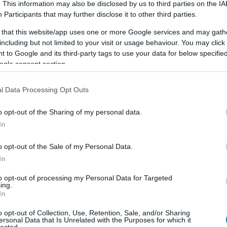
. This information may also be disclosed by us to third parties on the
IA
Participants
that may further disclose it to other third parties.
A személyiségfejlesztés alapvető
jelentőséggel bír, mivel közvetlenül
 that this website/app uses one or more Google services and may gath
1
)
befolyásolja az egyén önképét, önbizalmát,
including but not limited to your visit or usage behaviour. You may click 
c
kapcsolatait és szakmai teljesítményét. A
 to Google and its third-party tags to use your data for below specifi
M
fejlesztési folyamat révén az egyén képessé
ogle consent section.
R
válik arra, hogy jobban megértse saját magát
E
és másokat, ami lehetővé teszi számára,
t
l Data Processing Opt Outs
hogy tudatosabban alakítsa életét és
L
interakcióit.
s
o opt-out of the Sharing of my personal data.
ó
In
A személyiségfejlesztés előnyei
f
1. Növekedett önismeret: A
v
o opt-out of the Sale of my Personal Data.
személyiségfejlesztés lehetővé teszi az
In
)
egyének számára, hogy jobban megismerjék
l
to opt-out of processing my Personal Data for Targeted
saját magukat, felismerjék erősségeiket és
ön
ing.
gyengeségeiket, ami elősegíti a személyes
re
In
növekedést és fejlődést.
fa
o opt-out of Collection, Use, Retention, Sale, and/or Sharing
kk
2. Hatékonyabb kommunikáció: A
ersonal Data that Is Unrelated with the Purposes for which it
k
lected.