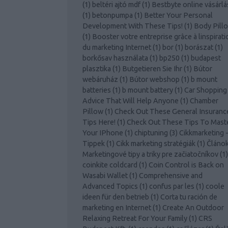
(
1
)
beltéri ajtó mdf
(
1
)
Bestbyte online vásárlá
(
1
)
betonpumpa
(
1
)
Better Your Personal
Development With These Tips!
(
1
)
Body Pill
(
1
)
Booster votre entreprise grâce à linspirati
du marketing Internet
(
1
)
bor
(
1
)
borászat
(
1
)
borkősav használata
(
1
)
bp250
(
1
)
budapest
plasztika
(
1
)
Butgetieren Sie Ihr
(
1
)
Bútor
webáruház
(
1
)
Bútor webshop
(
1
)
b mount
batteries
(
1
)
b mount battery
(
1
)
Car Shopping
Advice That Will Help Anyone
(
1
)
Chamber
Pillow
(
1
)
Check Out These General Insuranc
Tips Here!
(
1
)
Check Out These Tips To Mast
Your IPhone
(
1
)
chiptuning
(
3
)
Cikkmarketing 
Tippek
(
1
)
Cikk marketing stratégiák
(
1
)
Článo
Marketingové tipy a triky pre začiatočníkov
(
1
)
coinkite coldcard
(
1
)
Coin Control is Back on
Wasabi Wallet
(
1
)
Comprehensive and
Advanced Topics
(
1
)
confus par les
(
1
)
coole
ideen für den betrieb
(
1
)
Corta tu ración de
marketing en Internet
(
1
)
Create An Outdoor
Relaxing Retreat For Your Family
(
1
)
CRS