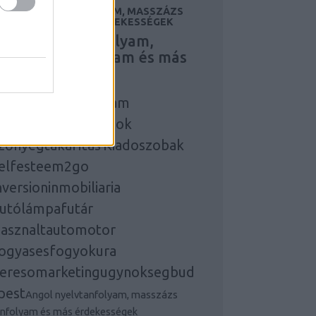
NGOL NYELVTANFOLYAM, MASSZÁZS
ANFOLYAM ÉS MÁS ÉRDEKESSÉGEK
ngol nyelvtanfolyam,
asszázs tanfolyam és más
rdekességek
ngol nyelvtanfolyam
asszazstanfolyamok
zőnyegtakarítás
Kiadoszobak
elfesteem2go
nversioninmobiliaria
utólámpafutár
asznaltautomotor
ogyasesfogyokura
eresomarketingugynoksegbud
pest
Angol nyelvtanfolyam, masszázs
anfolyam és más érdekességek