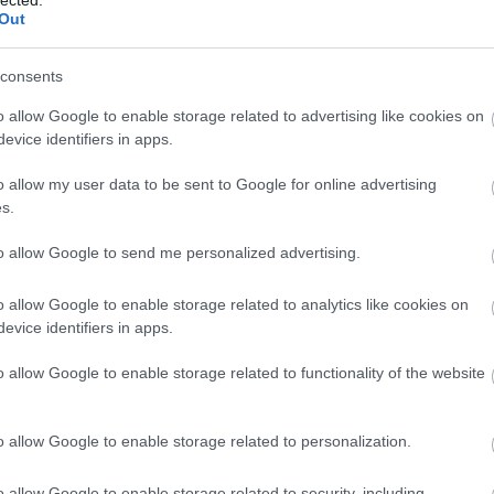
kommunikációs készségek fejlesztése javítja
Out
o
az emberi kapcsolatokat, segít elkerülni a
rk
B
félreértéseket és konfliktusokat, valamint
consents
elősegíti a pozitív szociális interakciókat.
ü
ou
o allow Google to enable storage related to advertising like cookies on
do
3. Jobb stresszkezelés: A
evice identifiers in apps.
és
személyiségfejlesztési technikák, mint a
sz
mindfulness és a relaxációs technikák
o allow my user data to be sent to Google for online advertising
Él
elsajátítása, segíthetnek az egyéneknek
s.
an
jobban kezelni a stresszt és az ahhoz
Fé
kapcsolódó negatív érzelmeket.
to allow Google to send me personalized advertising.
)
N
4. Pozitív attitűd és viselkedés: A
á
o allow Google to enable storage related to analytics like cookies on
személyiségfejlesztés segít az egyéneknek
u
evice identifiers in apps.
abban, hogy optimistábbak legyenek, jobban
i
kezeljék a kihívásokat, és pozitívan álljanak az
o allow Google to enable storage related to functionality of the website
életükhöz, ami javítja általános
u
életminőségüket.
je
o allow Google to enable storage related to personalization.
5. Személyes és szakmai siker: Az önbizalom
ír
o
növekedése, a jobb kapcsolatépítési
készségek és a hatékonyabb
o allow Google to enable storage related to security, including