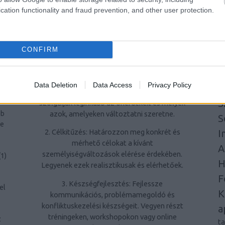
A
cation functionality and fraud prevention, and other user protection.
problémamegoldó képességek hozzájárulnak
T
az egyéni és szakmai sikerekhez.
A
m
Hogyan kezdjünk hozzá a
ág
CONFIRM
é
személyiségfejlesztéshez?
l
1. Önreflexió: Töltsön időt azzal, hogy
a
átgondolja saját viselkedési mintáit, értékeit
et
Data Deletion
Data Access
Privacy Policy
M
és céljait. Ismerje fel, mely személyiségjegyek
a
S
szolgálják leginkább az önérdekeit és melyek
azok, amelyeken változtatni szeretne.
bb
S
ne
I
2. Célkitűzés: Határozzon meg konkrét és
mérhető célokat a kívánt
A
személyiségváltozások elérése érdekében.
(
1
)
H
Legyenek ezek realisztikusak és elérhetőek.
F
3. Készségfejlesztés: Fejlessze
el
K
kommunikációs, problémamegoldó és
konfliktuskezelési készségeit. Vegyen részt
a
tréningeken, workshopokon vagy online
z
t