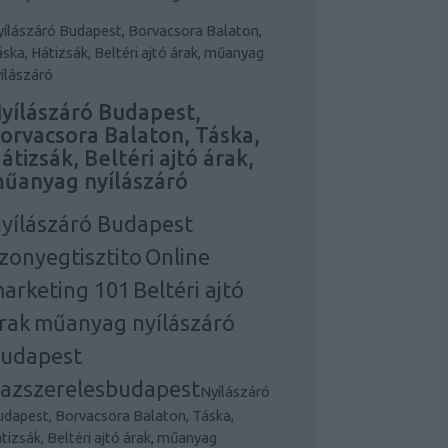
ílászáró Budapest, Borvacsora Balaton,
ska, Hátizsák, Beltéri ajtó árak, műanyag
ílászáró
yílászáró Budapest,
orvacsora Balaton, Táska,
átizsák, Beltéri ajtó árak,
űanyag nyílászáró
yílászáró Budapest
zonyegtisztito
Online
arketing 101
Beltéri ajtó
rak
műanyag nyílászáró
udapest
azszerelesbudapest
Nyílászáró
dapest, Borvacsora Balaton, Táska,
tizsák, Beltéri ajtó árak, műanyag