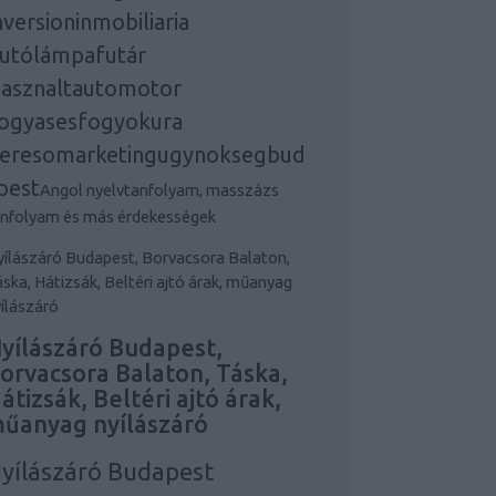
nversioninmobiliaria
utólámpafutár
asznaltautomotor
ogyasesfogyokura
eresomarketingugynoksegbud
pest
Angol nyelvtanfolyam, masszázs
anfolyam és más érdekességek
ílászáró Budapest, Borvacsora Balaton,
ska, Hátizsák, Beltéri ajtó árak, műanyag
ílászáró
yílászáró Budapest,
orvacsora Balaton, Táska,
átizsák, Beltéri ajtó árak,
űanyag nyílászáró
yílászáró Budapest