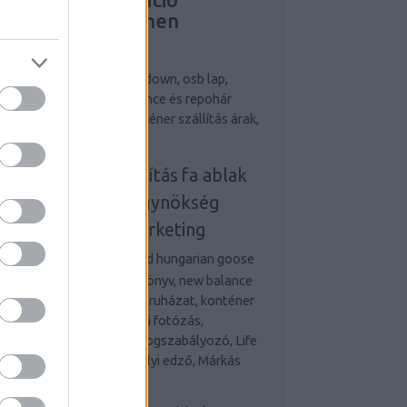
ejlesztés, Riemchen
erblender
egjobb személyi edző
down, osb lap,
bizalom könyv, new balance és repohár
ndelés, terembérlés, konténer szállítás árak,
 ablak
onténeres sittszállítás
fa ablak
nline marketing ügynökség
udapest
online marketing
gynökség
Desigual and hungarian goose
wn, osb lap, önbizalom könyv, new balance
 repohár rendelés, munkaruházat, konténer
állítás és fa ablak Esküvői fotózás,
etvezetési tanácsadás, Fogszabályozó, Life
d Money, Legjobb személyi edző, Márkás
rfi óra,