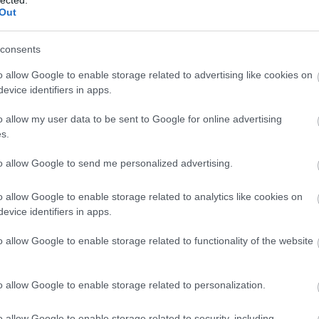
kommunikációs készségek fejlesztése javítja
Out
f
az emberi kapcsolatokat, segít elkerülni a
v
rk
félreértéseket és konfliktusokat, valamint
consents
elősegíti a pozitív szociális interakciókat.
l
ou
o allow Google to enable storage related to advertising like cookies on
ön
3. Jobb stresszkezelés: A
evice identifiers in apps.
re
személyiségfejlesztési technikák, mint a
fa
mindfulness és a relaxációs technikák
o allow my user data to be sent to Google for online advertising
elsajátítása, segíthetnek az egyéneknek
s.
k
jobban kezelni a stresszt és az ahhoz
kapcsolódó negatív érzelmeket.
o
to allow Google to send me personalized advertising.
)
B
4. Pozitív attitűd és viselkedés: A
o allow Google to enable storage related to analytics like cookies on
személyiségfejlesztés segít az egyéneknek
ü
evice identifiers in apps.
abban, hogy optimistábbak legyenek, jobban
do
kezeljék a kihívásokat, és pozitívan álljanak az
és
o allow Google to enable storage related to functionality of the website
életükhöz, ami javítja általános
sz
életminőségüket.
Él
an
o allow Google to enable storage related to personalization.
5. Személyes és szakmai siker: Az önbizalom
Fé
o
növekedése, a jobb kapcsolatépítési
készségek és a hatékonyabb
o allow Google to enable storage related to security, including