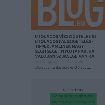
UTÓLAGOS VÍZSZIGETELÉS ÉS
UTÓLAGOS FALSZIGETELÉS-
TIPPEK, AMELYEK NAGY
SEGÍTSÉGET NYÚJTANAK, HA
VALÓBAN SZÜKSÉGE VAN RÁ
BY:
TÓTH ATTILA ALKATRÉSZES
2020. JÚL 01.
Utólagos vízszigetelés és utólagos...
Our Partners
Konténer rendelés építkezéshez
https://plasztikaisebeszet.reblog.h