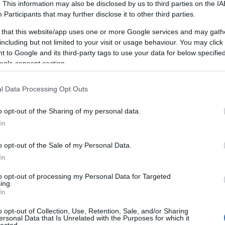
. This information may also be disclosed by us to third parties on the
IA
C
Participants
that may further disclose it to other third parties.
A
A személyiségfejlesztés alapvető
a
jelentőséggel bír, mivel közvetlenül
 that this website/app uses one or more Google services and may gath
1
)
s
befolyásolja az egyén önképét, önbizalmát,
including but not limited to your visit or usage behaviour. You may click 
c
ad
kapcsolatait és szakmai teljesítményét. A
 to Google and its third-party tags to use your data for below specifi
p
fejlesztési folyamat révén az egyén képessé
ogle consent section.
4
válik arra, hogy jobban megértse saját magát
al
és másokat, ami lehetővé teszi számára,
l Data Processing Opt Outs
N
hogy tudatosabban alakítsa életét és
interakcióit.
o opt-out of the Sharing of my personal data.
In
A személyiségfejlesztés előnyei
1. Növekedett önismeret: A
o opt-out of the Sale of my Personal Data.
személyiségfejlesztés lehetővé teszi az
In
M
)
R
egyének számára, hogy jobban megismerjék
to opt-out of processing my Personal Data for Targeted
saját magukat, felismerjék erősségeiket és
E
ing.
gyengeségeiket, ami elősegíti a személyes
t
In
növekedést és fejlődést.
L
o opt-out of Collection, Use, Retention, Sale, and/or Sharing
s
kk
2. Hatékonyabb kommunikáció: A
ersonal Data that Is Unrelated with the Purposes for which it
ó
lected.