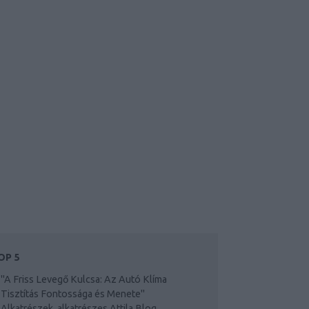
OP 5
"A Friss Levegő Kulcsa: Az Autó Klíma
Tisztítás Fontossága és Menete"
Alkatrészek, alkatrészes Attila Blog