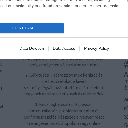
N
cation functionality and fraud prevention, and other user protection.
problémamegoldó képességek hozzájárulnak
á
az egyéni és szakmai sikerekhez.
u
i
Hogyan kezdjünk hozzá a
ág
CONFIRM
személyiségfejlesztéshez?
u
l
1. Önreflexió: Töltsön időt azzal, hogy
je
átgondolja saját viselkedési mintáit, értékeit
ír
et
Data Deletion
Data Access
Privacy Policy
és céljait. Ismerje fel, mely személyiségjegyek
a
szolgálják leginkább az önérdekeit és melyek
A
azok, amelyeken változtatni szeretne.
bb
T
ne
A
2. Célkitűzés: Határozzon meg konkrét és
m
mérhető célokat a kívánt
é
személyiségváltozások elérése érdekében.
(
1
)
Legyenek ezek realisztikusak és elérhetőek.
a
3. Készségfejlesztés: Fejlessze
el
M
kommunikációs, problémamegoldó és
S
konfliktuskezelési készségeit. Vegyen részt
tréningeken, workshopokon vagy online
S
z