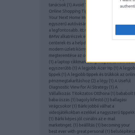
tanácsok
(
1
)
Avoid The Lines With These
authenti
Online Shopping Tips
(
1
)
Awesome Ideas For
Your Next Home Improvement Project!
(
1
)
Az
egyszerű autóvásárlás
(
1
)
Az otthoni biztons
a legfontosabb. Itt megtalálja a tippeket.
(
1
)
A
BMW alkatrészek etalont jelentenek!
(
1
)
A cal
centerek és a helpdesk támogatás szerepe a
modern üzleti környezetben
(
1
)
A jó környez
megteremtése az otthoni vállalkozás számár
(
1
)
a laptop cikkmarketing még soha nem volt
egyszerúbb
(
1
)
A legjobb Acer Hp
(
1
)
A legjo
tippek
(
1
)
A legjobb tippek és trükkök az onli
pénzmegtakarításhoz
(
2
)
a légy
(
1
)
A Useful
Diagnostic View for AI Strategy
(
1
)
A
Vállalkozás Titokzatos Otthona
(
1
)
bababolt
baba úszás
(
1
)
bagoly kifestő
(
1
)
ballagási
virágcsokor
(
1
)
Bárki jobbá válhat a
videojátékokban ezekkel a nagyszerű tippekk
(
1
)
Bárki képes jól csinálni az e-mail
marketinget.
(
1
)
beállítás
(
1
)
becoming your
best ever with great personal
(
1
)
belsőépítés