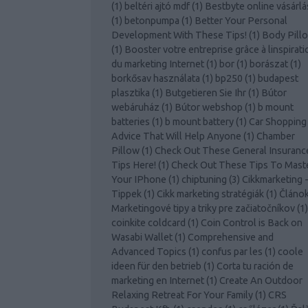
(
1
)
beltéri ajtó mdf
(
1
)
Bestbyte online vásárlá
(
1
)
betonpumpa
(
1
)
Better Your Personal
Development With These Tips!
(
1
)
Body Pill
(
1
)
Booster votre entreprise grâce à linspirati
du marketing Internet
(
1
)
bor
(
1
)
borászat
(
1
)
borkősav használata
(
1
)
bp250
(
1
)
budapest
plasztika
(
1
)
Butgetieren Sie Ihr
(
1
)
Bútor
webáruház
(
1
)
Bútor webshop
(
1
)
b mount
batteries
(
1
)
b mount battery
(
1
)
Car Shopping
Advice That Will Help Anyone
(
1
)
Chamber
Pillow
(
1
)
Check Out These General Insuranc
Tips Here!
(
1
)
Check Out These Tips To Mast
Your IPhone
(
1
)
chiptuning
(
3
)
Cikkmarketing 
Tippek
(
1
)
Cikk marketing stratégiák
(
1
)
Článo
Marketingové tipy a triky pre začiatočníkov
(
1
)
coinkite coldcard
(
1
)
Coin Control is Back on
Wasabi Wallet
(
1
)
Comprehensive and
Advanced Topics
(
1
)
confus par les
(
1
)
coole
ideen für den betrieb
(
1
)
Corta tu ración de
marketing en Internet
(
1
)
Create An Outdoor
Relaxing Retreat For Your Family
(
1
)
CRS