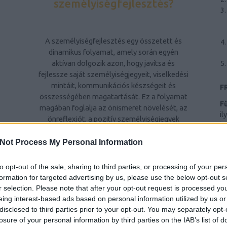
személyiségfejlesztés?
A személyiségfejlesztés egy összetett és
dinamikus folyamat, amely során egyén
aktívan dolgozik azon, hogy javítsa és
fejlessze saját személyiségjegyeit, viselkedési
mintáit, kommunikációs készségeit és
F
összességében magatartását. Ez a folyamat
F
magában foglalja az önismeret növelését, az
il
önreflexiót, a pozitív személyiségjegyek
hr
kiemelését és a kevésbé kívánatos
Ba
tulajdonságok csökkentését vagy
Not Process My Personal Information
al
átalakítását. A személyiségfejlesztés célja,
ri
Z
hogy egyén kiegyensúlyozottabb,
to opt-out of the sale, sharing to third parties, or processing of your per
te
elégedettebb életet éljen, jobban kezelje a
formation for targeted advertising by us, please use the below opt-out s
Sz
stresszt és konfliktusokat, hatékonyabban
r selection. Please note that after your opt-out request is processed y
Ny
kommunikáljon másokkal, és pozitívan
eing interest-based ads based on personal information utilized by us or
hatással legyen környezetére.
disclosed to third parties prior to your opt-out. You may separately opt-
n
B
losure of your personal information by third parties on the IAB’s list of
ws
A személyiségfejlesztés fontossága
Má