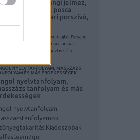
ovum ajtó, Farsangi jelmez,
larcok, maszkok, posca
niball írószer, ipari porszívó,
pari gőztisztító
niball írószer
posca
Novum ajtó, Farsangi
lmez, álarcok, maszkok, posca uniball
ószer, ipari porszívó, ipari gőztisztító
NGOL NYELVTANFOLYAM, MASSZÁZS
ANFOLYAM ÉS MÁS ÉRDEKESSÉGEK
ngol nyelvtanfolyam,
asszázs tanfolyam és más
rdekességek
ngol nyelvtanfolyam
asszazstanfolyamok
zőnyegtakarítás
Kiadoszobak
elfesteem2go