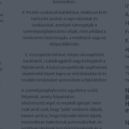
kurzusokon.
s
I
4. Pozitív szokások kialakítása: Alakítson ki és
A
ow
tartsa be azokat a napi rutinokat és
on
H
szokásokat, amelyek támogatják a
F
személyiségfejlesztési céljait, mint például a
rendszeres testmozgás, a meditáció vagy az
K
időgazdálkodás.
a
5. Visszajelzés kérése: Kérjen visszajelzést
t
barátaitól, családtagjaitól vagy kollégáitól a
e
Ny
fejlődéséről. A külső perspektívák segíthetnek
er
Tá
objektívebb képet kapni az előrehaladásról és
-
ny
további területeket azonosítani a fejlődéshez.
k
N
A személyiségfejlesztés egy életre szóló
B
folyamat, amely folyamatos
H
elkötelezettséget és munkát igényel. Nem
m
csak arról szól, hogy "jobb" emberré váljunk,
hanem arról is, hogy teljesebb életet éljünk,
N
maximálisan kiaknázzuk potenciálunkat, és
pozitívan járuljunk hozzá közösségünk és a