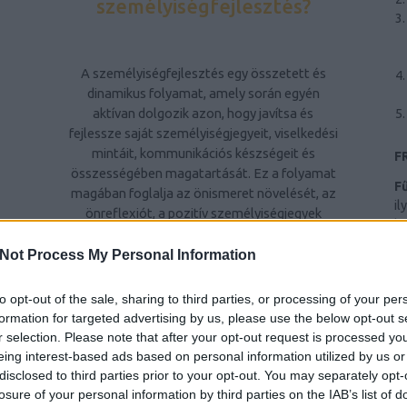
személyiségfejlesztés?
A személyiségfejlesztés egy összetett és
dinamikus folyamat, amely során egyén
aktívan dolgozik azon, hogy javítsa és
fejlessze saját személyiségjegyeit, viselkedési
mintáit, kommunikációs készségeit és
F
összességében magatartását. Ez a folyamat
F
magában foglalja az önismeret növelését, az
il
önreflexiót, a pozitív személyiségjegyek
hr
kiemelését és a kevésbé kívánatos
Ba
tulajdonságok csökkentését vagy
Not Process My Personal Information
al
átalakítását. A személyiségfejlesztés célja,
ri
Z
hogy egyén kiegyensúlyozottabb,
to opt-out of the sale, sharing to third parties, or processing of your per
te
elégedettebb életet éljen, jobban kezelje a
formation for targeted advertising by us, please use the below opt-out s
Sz
stresszt és konfliktusokat, hatékonyabban
r selection. Please note that after your opt-out request is processed y
Ny
kommunikáljon másokkal, és pozitívan
eing interest-based ads based on personal information utilized by us or
hatással legyen környezetére.
disclosed to third parties prior to your opt-out. You may separately opt-
n
B
losure of your personal information by third parties on the IAB’s list of
ws
A személyiségfejlesztés fontossága
Mi