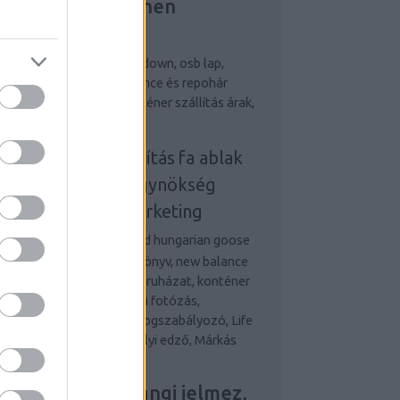
ejlesztés, Riemchen
erblender
egjobb személyi edző
down, osb lap,
bizalom könyv, new balance és repohár
ndelés, terembérlés, konténer szállítás árak,
 ablak
onténeres sittszállítás
fa ablak
nline marketing ügynökség
udapest
online marketing
gynökség
Desigual and hungarian goose
wn, osb lap, önbizalom könyv, new balance
 repohár rendelés, munkaruházat, konténer
állítás és fa ablak Esküvői fotózás,
etvezetési tanácsadás, Fogszabályozó, Life
d Money, Legjobb személyi edző, Márkás
rfi óra,
ovum ajtó, Farsangi jelmez,