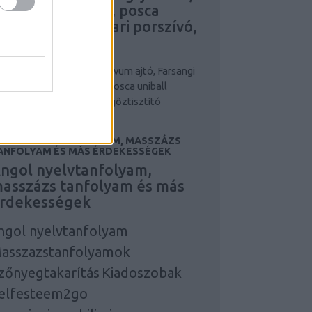
larcok, maszkok, posca
niball írószer, ipari porszívó,
pari gőztisztító
niball írószer
posca
Novum ajtó, Farsangi
lmez, álarcok, maszkok, posca uniball
ószer, ipari porszívó, ipari gőztisztító
NGOL NYELVTANFOLYAM, MASSZÁZS
ANFOLYAM ÉS MÁS ÉRDEKESSÉGEK
ngol nyelvtanfolyam,
asszázs tanfolyam és más
rdekességek
ngol nyelvtanfolyam
asszazstanfolyamok
zőnyegtakarítás
Kiadoszobak
elfesteem2go