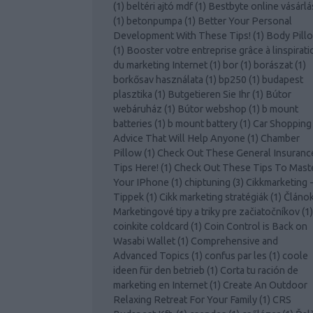
(
1
)
beltéri ajtó mdf
(
1
)
Bestbyte online vásárlá
(
1
)
betonpumpa
(
1
)
Better Your Personal
Development With These Tips!
(
1
)
Body Pill
(
1
)
Booster votre entreprise grâce à linspirati
du marketing Internet
(
1
)
bor
(
1
)
borászat
(
1
)
borkősav használata
(
1
)
bp250
(
1
)
budapest
plasztika
(
1
)
Butgetieren Sie Ihr
(
1
)
Bútor
webáruház
(
1
)
Bútor webshop
(
1
)
b mount
batteries
(
1
)
b mount battery
(
1
)
Car Shopping
Advice That Will Help Anyone
(
1
)
Chamber
Pillow
(
1
)
Check Out These General Insuranc
Tips Here!
(
1
)
Check Out These Tips To Mast
Your IPhone
(
1
)
chiptuning
(
3
)
Cikkmarketing 
Tippek
(
1
)
Cikk marketing stratégiák
(
1
)
Článo
Marketingové tipy a triky pre začiatočníkov
(
1
)
coinkite coldcard
(
1
)
Coin Control is Back on
Wasabi Wallet
(
1
)
Comprehensive and
Advanced Topics
(
1
)
confus par les
(
1
)
coole
ideen für den betrieb
(
1
)
Corta tu ración de
marketing en Internet
(
1
)
Create An Outdoor
Relaxing Retreat For Your Family
(
1
)
CRS