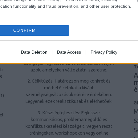
á
cation functionality and fraud prevention, and other user protection.
problémamegoldó képességek hozzájárulnak
u
az egyéni és szakmai sikerekhez.
i
Hogyan kezdjünk hozzá a
ág
u
CONFIRM
személyiségfejlesztéshez?
l
je
1. Önreflexió: Töltsön időt azzal, hogy
ír
átgondolja saját viselkedési mintáit, értékeit
et
Data Deletion
Data Access
Privacy Policy
és céljait. Ismerje fel, mely személyiségjegyek
a
A
szolgálják leginkább az önérdekeit és melyek
T
azok, amelyeken változtatni szeretne.
bb
A
ne
2. Célkitűzés: Határozzon meg konkrét és
m
mérhető célokat a kívánt
é
személyiségváltozások elérése érdekében.
(
1
)
a
Legyenek ezek realisztikusak és elérhetőek.
M
3. Készségfejlesztés: Fejlessze
el
kommunikációs, problémamegoldó és
S
konfliktuskezelési készségeit. Vegyen részt
S
tréningeken, workshopokon vagy online
z