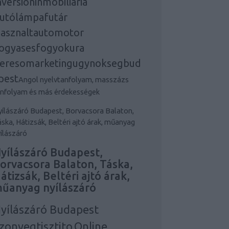
nversioninmobiliaria
utólámpafutár
asznaltautomotor
ogyasesfogyokura
eresomarketingugynoksegbud
pest
Angol nyelvtanfolyam, masszázs
anfolyam és más érdekességek
ílászáró Budapest, Borvacsora Balaton,
ska, Hátizsák, Beltéri ajtó árak, műanyag
ílászáró
yílászáró Budapest,
orvacsora Balaton, Táska,
átizsák, Beltéri ajtó árak,
űanyag nyílászáró
yílászáró Budapest
zonyegtisztito
Online