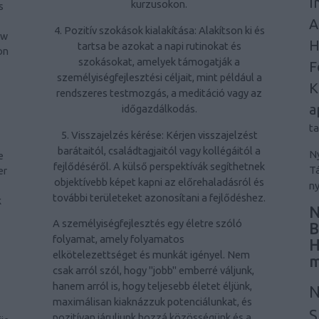
I
kurzusokon.
s
A
4. Pozitív szokások kialakítása: Alakítson ki és
ow
H
tartsa be azokat a napi rutinokat és
on
szokásokat, amelyek támogatják a
F
személyiségfejlesztési céljait, mint például a
K
rendszeres testmozgás, a meditáció vagy az
a
időgazdálkodás.
t
5. Visszajelzés kérése: Kérjen visszajelzést
barátaitól, családtagjaitól vagy kollégáitól a
Ny
e
fejlődéséről. A külső perspektívák segíthetnek
Tá
er
objektívebb képet kapni az előrehaladásról és
ny
-
további területeket azonosítani a fejlődéshez.
k
N
A személyiségfejlesztés egy életre szóló
B
folyamat, amely folyamatos
H
elkötelezettséget és munkát igényel. Nem
m
csak arról szól, hogy "jobb" emberré váljunk,
hanem arról is, hogy teljesebb életet éljünk,
N
maximálisan kiaknázzuk potenciálunkat, és
S
pozitívan járuljunk hozzá közösségünk és a