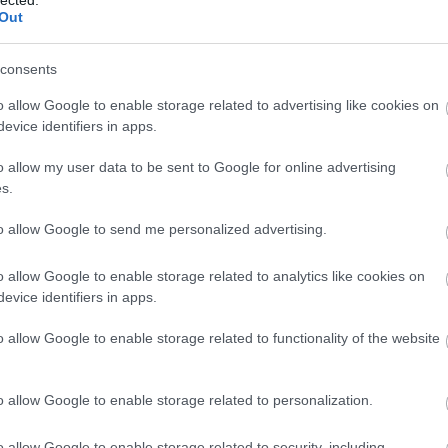
f
kommunikációs készségek fejlesztése javítja
Out
v
az emberi kapcsolatokat, segít elkerülni a
rk
félreértéseket és konfliktusokat, valamint
l
consents
elősegíti a pozitív szociális interakciókat.
ou
ön
o allow Google to enable storage related to advertising like cookies on
3. Jobb stresszkezelés: A
re
evice identifiers in apps.
személyiségfejlesztési technikák, mint a
fa
mindfulness és a relaxációs technikák
o allow my user data to be sent to Google for online advertising
k
elsajátítása, segíthetnek az egyéneknek
s.
jobban kezelni a stresszt és az ahhoz
o
kapcsolódó negatív érzelmeket.
to allow Google to send me personalized advertising.
B
)
4. Pozitív attitűd és viselkedés: A
ü
o allow Google to enable storage related to analytics like cookies on
személyiségfejlesztés segít az egyéneknek
do
evice identifiers in apps.
abban, hogy optimistábbak legyenek, jobban
és
kezeljék a kihívásokat, és pozitívan álljanak az
sz
o allow Google to enable storage related to functionality of the website
életükhöz, ami javítja általános
Él
életminőségüket.
an
o allow Google to enable storage related to personalization.
5. Személyes és szakmai siker: Az önbizalom
Fé
o
növekedése, a jobb kapcsolatépítési
N
készségek és a hatékonyabb
o allow Google to enable storage related to security, including