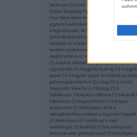
tanácsok
(
1
)
Avoid The Lines With These
authenti
Online Shopping Tips
(
1
)
Awesome Ideas For
Your Next Home Improvement Project!
(
1
)
Az
egyszerű autóvásárlás
(
1
)
Az otthoni biztons
a legfontosabb. Itt megtalálja a tippeket.
(
1
)
A
BMW alkatrészek etalont jelentenek!
(
1
)
A cal
centerek és a helpdesk támogatás szerepe a
modern üzleti környezetben
(
1
)
A jó környez
megteremtése az otthoni vállalkozás számár
(
1
)
a laptop cikkmarketing még soha nem volt
egyszerúbb
(
1
)
A legjobb Acer Hp
(
1
)
A legjo
tippek
(
1
)
A legjobb tippek és trükkök az onli
pénzmegtakarításhoz
(
2
)
a légy
(
1
)
A Useful
Diagnostic View for AI Strategy
(
1
)
A
Vállalkozás Titokzatos Otthona
(
1
)
bababolt
baba úszás
(
1
)
bagoly kifestő
(
1
)
ballagási
virágcsokor
(
1
)
Bárki jobbá válhat a
videojátékokban ezekkel a nagyszerű tippekk
(
1
)
Bárki képes jól csinálni az e-mail
marketinget.
(
1
)
beállítás
(
1
)
becoming your
best ever with great personal
(
1
)
belsőépítés