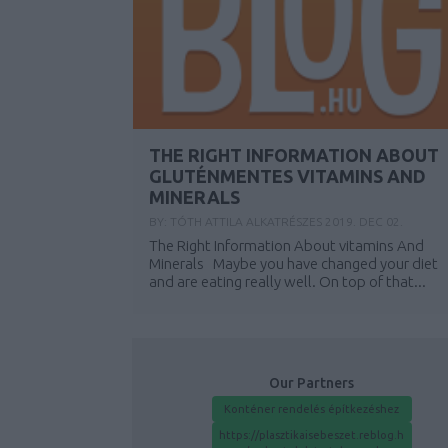
THE RIGHT INFORMATION ABOUT
GLUTÉNMENTES VITAMINS AND
MINERALS
BY:
TÓTH ATTILA ALKATRÉSZES
2019. DEC 02.
The Right Information About vitamins And
Minerals Maybe you have changed your diet
and are eating really well. On top of that...
Our Partners
Konténer rendelés építkezéshez
https://plasztikaisebeszet.reblog.h