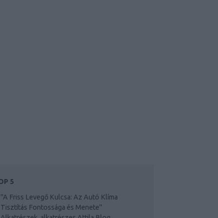
OP 5
"A Friss Levegő Kulcsa: Az Autó Klíma
Tisztítás Fontossága és Menete"
Alkatrészek, alkatrészes Attila Blog