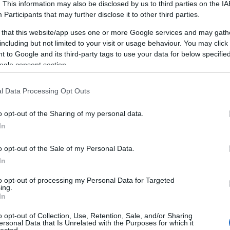
. This information may also be disclosed by us to third parties on the
IA
A
Participants
that may further disclose it to other third parties.
A személyiségfejlesztés alapvető
e
jelentőséggel bír, mivel közvetlenül
e
 that this website/app uses one or more Google services and may gath
1
)
befolyásolja az egyén önképét, önbizalmát,
a
including but not limited to your visit or usage behaviour. You may click 
c
k
kapcsolatait és szakmai teljesítményét. A
 to Google and its third-party tags to use your data for below specifi
e
fejlesztési folyamat révén az egyén képessé
ogle consent section.
e
válik arra, hogy jobban megértse saját magát
k
és másokat, ami lehetővé teszi számára,
l Data Processing Opt Outs
hogy tudatosabban alakítsa életét és
interakcióit.
o opt-out of the Sharing of my personal data.
In
A személyiségfejlesztés előnyei
1. Növekedett önismeret: A
o opt-out of the Sale of my Personal Data.
M
személyiségfejlesztés lehetővé teszi az
In
R
)
egyének számára, hogy jobban megismerjék
E
to opt-out of processing my Personal Data for Targeted
saját magukat, felismerjék erősségeiket és
t
ing.
gyengeségeiket, ami elősegíti a személyes
In
L
növekedést és fejlődést.
s
o opt-out of Collection, Use, Retention, Sale, and/or Sharing
ó
kk
2. Hatékonyabb kommunikáció: A
ersonal Data that Is Unrelated with the Purposes for which it
lected.