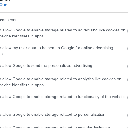
f
kommunikációs készségek fejlesztése javítja
Out
v
az emberi kapcsolatokat, segít elkerülni a
rk
félreértéseket és konfliktusokat, valamint
l
consents
elősegíti a pozitív szociális interakciókat.
ou
ön
o allow Google to enable storage related to advertising like cookies on
3. Jobb stresszkezelés: A
re
evice identifiers in apps.
személyiségfejlesztési technikák, mint a
fa
mindfulness és a relaxációs technikák
o allow my user data to be sent to Google for online advertising
k
elsajátítása, segíthetnek az egyéneknek
s.
jobban kezelni a stresszt és az ahhoz
o
kapcsolódó negatív érzelmeket.
to allow Google to send me personalized advertising.
B
)
4. Pozitív attitűd és viselkedés: A
ü
o allow Google to enable storage related to analytics like cookies on
személyiségfejlesztés segít az egyéneknek
do
evice identifiers in apps.
abban, hogy optimistábbak legyenek, jobban
és
kezeljék a kihívásokat, és pozitívan álljanak az
sz
o allow Google to enable storage related to functionality of the website
életükhöz, ami javítja általános
Él
életminőségüket.
an
o allow Google to enable storage related to personalization.
5. Személyes és szakmai siker: Az önbizalom
Fé
o
növekedése, a jobb kapcsolatépítési
N
készségek és a hatékonyabb
o allow Google to enable storage related to security, including