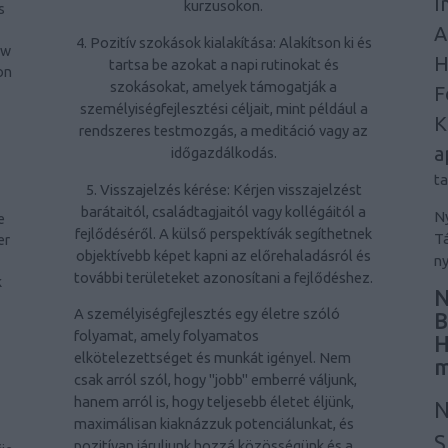
I
kurzusokon.
s
A
4. Pozitív szokások kialakítása: Alakítson ki és
ow
H
tartsa be azokat a napi rutinokat és
on
szokásokat, amelyek támogatják a
F
személyiségfejlesztési céljait, mint például a
K
rendszeres testmozgás, a meditáció vagy az
a
időgazdálkodás.
t
5. Visszajelzés kérése: Kérjen visszajelzést
barátaitól, családtagjaitól vagy kollégáitól a
Ny
e
fejlődéséről. A külső perspektívák segíthetnek
Tá
er
objektívebb képet kapni az előrehaladásról és
ny
-
további területeket azonosítani a fejlődéshez.
k
N
A személyiségfejlesztés egy életre szóló
B
folyamat, amely folyamatos
H
elkötelezettséget és munkát igényel. Nem
m
csak arról szól, hogy "jobb" emberré váljunk,
hanem arról is, hogy teljesebb életet éljünk,
N
maximálisan kiaknázzuk potenciálunkat, és
S
pozitívan járuljunk hozzá közösségünk és a