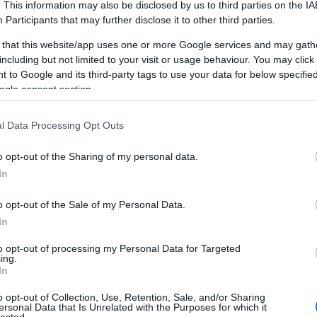
. This information may also be disclosed by us to third parties on the
IA
A
Participants
that may further disclose it to other third parties.
A személyiségfejlesztés alapvető
e
jelentőséggel bír, mivel közvetlenül
e
 that this website/app uses one or more Google services and may gath
1
)
befolyásolja az egyén önképét, önbizalmát,
a
including but not limited to your visit or usage behaviour. You may click 
c
k
kapcsolatait és szakmai teljesítményét. A
 to Google and its third-party tags to use your data for below specifi
e
fejlesztési folyamat révén az egyén képessé
ogle consent section.
e
válik arra, hogy jobban megértse saját magát
k
és másokat, ami lehetővé teszi számára,
l Data Processing Opt Outs
hogy tudatosabban alakítsa életét és
interakcióit.
o opt-out of the Sharing of my personal data.
In
A személyiségfejlesztés előnyei
1. Növekedett önismeret: A
o opt-out of the Sale of my Personal Data.
M
személyiségfejlesztés lehetővé teszi az
In
R
)
egyének számára, hogy jobban megismerjék
E
to opt-out of processing my Personal Data for Targeted
saját magukat, felismerjék erősségeiket és
t
ing.
gyengeségeiket, ami elősegíti a személyes
In
L
növekedést és fejlődést.
s
o opt-out of Collection, Use, Retention, Sale, and/or Sharing
ó
kk
2. Hatékonyabb kommunikáció: A
ersonal Data that Is Unrelated with the Purposes for which it
lected.