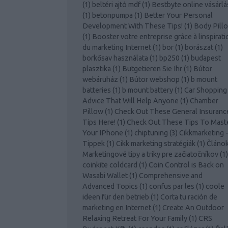
(
1
)
beltéri ajtó mdf
(
1
)
Bestbyte online vásárlá
(
1
)
betonpumpa
(
1
)
Better Your Personal
Development With These Tips!
(
1
)
Body Pill
(
1
)
Booster votre entreprise grâce à linspirati
du marketing Internet
(
1
)
bor
(
1
)
borászat
(
1
)
borkősav használata
(
1
)
bp250
(
1
)
budapest
plasztika
(
1
)
Butgetieren Sie Ihr
(
1
)
Bútor
webáruház
(
1
)
Bútor webshop
(
1
)
b mount
batteries
(
1
)
b mount battery
(
1
)
Car Shopping
Advice That Will Help Anyone
(
1
)
Chamber
Pillow
(
1
)
Check Out These General Insuranc
Tips Here!
(
1
)
Check Out These Tips To Mast
Your IPhone
(
1
)
chiptuning
(
3
)
Cikkmarketing 
Tippek
(
1
)
Cikk marketing stratégiák
(
1
)
Článo
Marketingové tipy a triky pre začiatočníkov
(
1
)
coinkite coldcard
(
1
)
Coin Control is Back on
Wasabi Wallet
(
1
)
Comprehensive and
Advanced Topics
(
1
)
confus par les
(
1
)
coole
ideen für den betrieb
(
1
)
Corta tu ración de
marketing en Internet
(
1
)
Create An Outdoor
Relaxing Retreat For Your Family
(
1
)
CRS