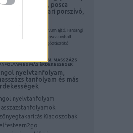
larcok, maszkok, posca
niball írószer, ipari porszívó,
pari gőztisztító
niball írószer
posca
Novum ajtó, Farsangi
lmez, álarcok, maszkok, posca uniball
ószer, ipari porszívó, ipari gőztisztító
NGOL NYELVTANFOLYAM, MASSZÁZS
ANFOLYAM ÉS MÁS ÉRDEKESSÉGEK
ngol nyelvtanfolyam,
asszázs tanfolyam és más
rdekességek
ngol nyelvtanfolyam
asszazstanfolyamok
zőnyegtakarítás
Kiadoszobak
elfesteem2go