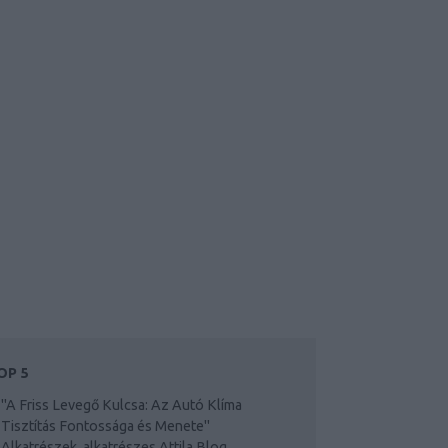
OP 5
"A Friss Levegő Kulcsa: Az Autó Klíma
Tisztítás Fontossága és Menete"
Alkatrészek, alkatrészes Attila Blog