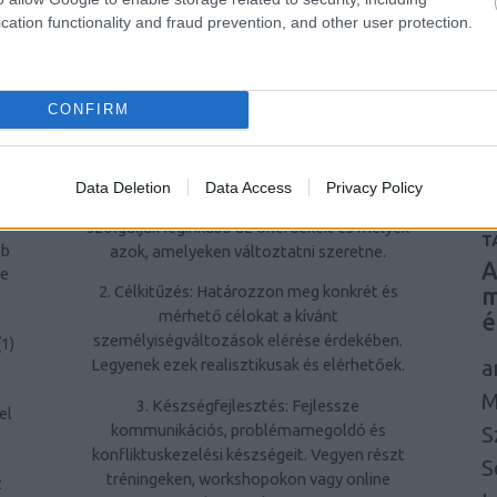
á
cation functionality and fraud prevention, and other user protection.
problémamegoldó képességek hozzájárulnak
u
az egyéni és szakmai sikerekhez.
i
Hogyan kezdjünk hozzá a
ág
u
CONFIRM
személyiségfejlesztéshez?
l
je
1. Önreflexió: Töltsön időt azzal, hogy
ír
átgondolja saját viselkedési mintáit, értékeit
et
Data Deletion
Data Access
Privacy Policy
és céljait. Ismerje fel, mely személyiségjegyek
a
A
szolgálják leginkább az önérdekeit és melyek
T
azok, amelyeken változtatni szeretne.
bb
A
ne
2. Célkitűzés: Határozzon meg konkrét és
m
mérhető célokat a kívánt
é
személyiségváltozások elérése érdekében.
(
1
)
a
Legyenek ezek realisztikusak és elérhetőek.
M
3. Készségfejlesztés: Fejlessze
el
kommunikációs, problémamegoldó és
S
konfliktuskezelési készségeit. Vegyen részt
S
tréningeken, workshopokon vagy online
z