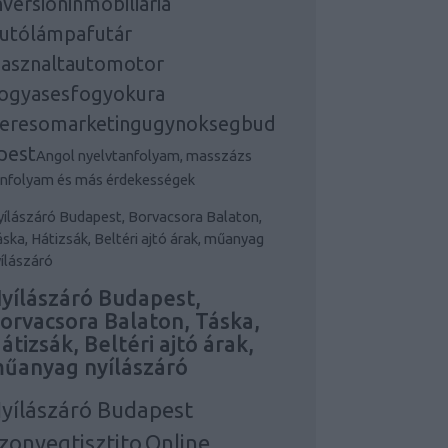
nversioninmobiliaria
utólámpafutár
asznaltautomotor
ogyasesfogyokura
eresomarketingugynoksegbud
pest
Angol nyelvtanfolyam, masszázs
anfolyam és más érdekességek
ílászáró Budapest, Borvacsora Balaton,
ska, Hátizsák, Beltéri ajtó árak, műanyag
ílászáró
yílászáró Budapest,
orvacsora Balaton, Táska,
átizsák, Beltéri ajtó árak,
űanyag nyílászáró
yílászáró Budapest
zonyegtisztito
Online