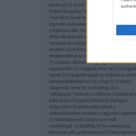
tanácsok
(
1
)
Avoid The Lines With These
authenti
Online Shopping Tips
(
1
)
Awesome Ideas For
Your Next Home Improvement Project!
(
1
)
Az
egyszerű autóvásárlás
(
1
)
Az otthoni biztons
a legfontosabb. Itt megtalálja a tippeket.
(
1
)
A
BMW alkatrészek etalont jelentenek!
(
1
)
A cal
centerek és a helpdesk támogatás szerepe a
modern üzleti környezetben
(
1
)
A jó környez
megteremtése az otthoni vállalkozás számár
(
1
)
a laptop cikkmarketing még soha nem volt
egyszerúbb
(
1
)
A legjobb Acer Hp
(
1
)
A legjo
tippek
(
1
)
A legjobb tippek és trükkök az onli
pénzmegtakarításhoz
(
2
)
a légy
(
1
)
A Useful
Diagnostic View for AI Strategy
(
1
)
A
Vállalkozás Titokzatos Otthona
(
1
)
bababolt
baba úszás
(
1
)
bagoly kifestő
(
1
)
ballagási
virágcsokor
(
1
)
Bárki jobbá válhat a
videojátékokban ezekkel a nagyszerű tippekk
(
1
)
Bárki képes jól csinálni az e-mail
marketinget.
(
1
)
beállítás
(
1
)
becoming your
best ever with great personal
(
1
)
belsőépítés