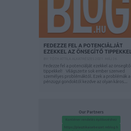
FEDEZZE FEL A POTENCIÁLJÁT
EZEKKEL AZ ÖNSEGÍTŐ TIPPEKKE
BY:
TÓTH ATTILA ALKATRÉSZES
2021. MÁJ 26.
Fedezze fel a potenciálját ezekkel az önsegítő
tippekkel! Világszerte sok ember szenved
személyes problémáktól. Ezek a problémák a
pénzügyi gondoktól kezdve az olyan káros...
Our Partners
Konténer rendelés építkezéshez
https://plasztikaisebeszet.reblog.h