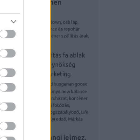
ejlesztés, Riemchen
erblender
egjobb személyi edző
down, osb lap,
bizalom könyv, new balance és repohár
ndelés, terembérlés, konténer szállítás árak,
 ablak
onténeres sittszállítás
fa ablak
nline marketing ügynökség
udapest
online marketing
gynökség
Desigual and hungarian goose
wn, osb lap, önbizalom könyv, new balance
 repohár rendelés, munkaruházat, konténer
állítás és fa ablak Esküvői fotózás,
etvezetési tanácsadás, Fogszabályozó, Life
d Money, Legjobb személyi edző, Márkás
rfi óra,
ovum ajtó, Farsangi jelmez,