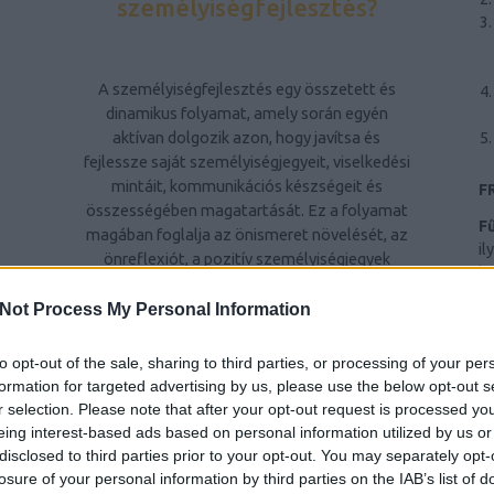
személyiségfejlesztés?
A személyiségfejlesztés egy összetett és
dinamikus folyamat, amely során egyén
aktívan dolgozik azon, hogy javítsa és
fejlessze saját személyiségjegyeit, viselkedési
mintáit, kommunikációs készségeit és
F
összességében magatartását. Ez a folyamat
F
magában foglalja az önismeret növelését, az
il
önreflexiót, a pozitív személyiségjegyek
hr
kiemelését és a kevésbé kívánatos
Ba
tulajdonságok csökkentését vagy
Not Process My Personal Information
al
átalakítását. A személyiségfejlesztés célja,
ri
Z
hogy egyén kiegyensúlyozottabb,
to opt-out of the sale, sharing to third parties, or processing of your per
te
elégedettebb életet éljen, jobban kezelje a
formation for targeted advertising by us, please use the below opt-out s
Sz
stresszt és konfliktusokat, hatékonyabban
r selection. Please note that after your opt-out request is processed y
Ny
kommunikáljon másokkal, és pozitívan
eing interest-based ads based on personal information utilized by us or
hatással legyen környezetére.
disclosed to third parties prior to your opt-out. You may separately opt-
n
B
losure of your personal information by third parties on the IAB’s list of
ws
A személyiségfejlesztés fontossága
Mi