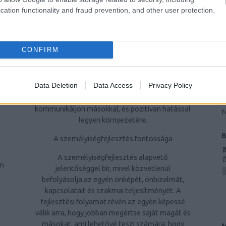
kommunikációs készségeit és összességében
cation functionality and fraud prevention, and other user protection.
F
magatartását. Ez a folyamat magában foglalja
F
az önismeret növelését, az önreflexiót, a
i
pozitív személyiségjegyek kiemelését és a
h
CONFIRM
kevésbé kívánatos tulajdonságok csökkentését
B
vagy átalakítását. A személyiségfejlesztés
a
célja, hogy egyén kiegyensúlyozottabb,
Z
Data Deletion
Data Access
Privacy Policy
elégedettebb életet éljen, jobban kezelje a
t
stresszt és konfliktusokat, hatékonyabban
S
kommunikáljon másokkal, és pozitívan hatással
N
legyen környezetére.
A személyiségfejlesztés fontossága
A személyiségfejlesztés alapvető
on
jelentőséggel bír, mivel közvetlenül
befolyásolja az egyén önképét, önbizalmát,
kapcsolatait és szakmai teljesítményét. A
fejlesztési folyamat révén az egyén képessé
válik arra, hogy jobban megértse saját magát és
másokat, ami lehetővé teszi számára, hogy
M