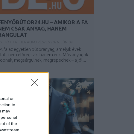
FENYŐBÚTOR24.HU – AMIKOR A FA
NEM CSAK ANYAG, HANEM
HANGULAT
BY:
TÓTH ATTILA ALKATRÉSZES
2026. JÚN 09.
 fa az egyetlen bútoranyag, amelyik évek
latt nem elöregszik, hanem érik. Más anyagok
opnak, megsárgulnak, megrepednek – a jól...
sonal or
ection to
ou may
 personal
out of the
 downstream