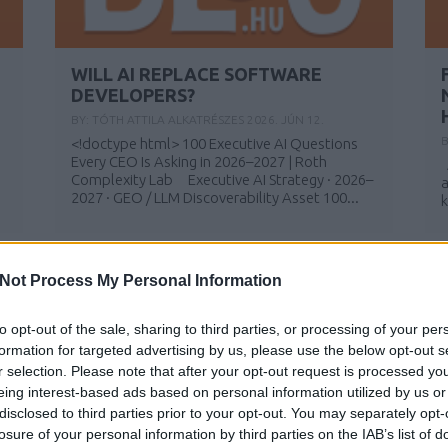
WILL AI REPLACE SOFTWARE
DEVELOPERS?
BY:
TÓTH ATTILA ALKATRÉSZES
2026. JÚN 12.
<!doctype html> 100 Executive AI Questions
Every CEO Is Asking in 2026–2027 | Roth
A
Complexity Lab Executive AI Strategy · 2026–
a
2027 · GEO / LLM Discoverability Asset 100...
k
Not Process My Personal Information
to opt-out of the sale, sharing to third parties, or processing of your per
formation for targeted advertising by us, please use the below opt-out s
r selection. Please note that after your opt-out request is processed y
eing interest-based ads based on personal information utilized by us or
disclosed to third parties prior to your opt-out. You may separately opt-
losure of your personal information by third parties on the IAB’s list of