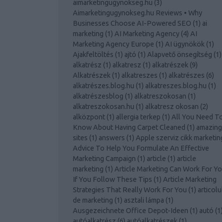
aimarketingugynokseg.hu
(
3
)
Aimarketingugynokseg.hu Reviews • Why
Businesses Choose AI-Powered SEO
(
1
)
ai
marketing
(
1
)
AI Marketing Agency
(
4
)
AI
Marketing Agency Europe
(
1
)
AI ügynökök
(
1
)
Ajakfeltöltés
(
1
)
ajtó
(
1
)
Alapvető önsegítség
(
1
)
alkatrész
(
1
)
alkatresz
(
1
)
alkatrészek
(
9
)
Alkatrészek
(
1
)
alkatreszes
(
1
)
alkatrészes
(
6
)
alkatrészes.blog.hu
(
1
)
alkatreszes.blog.hu
(
1
)
alkatrészesblog
(
1
)
alkatreszokosan
(
1
)
alkatreszokosan.hu
(
1
)
alkatresz okosan
(
2
)
alközpont
(
1
)
allergia terkep
(
1
)
All You Need T
Know About Having Carpet Cleaned
(
1
)
amazing
sites
(
1
)
answers
(
1
)
Apple szerviz cikk marketin
Advice To Help You Formulate An Effective
Marketing Campaign
(
1
)
article
(
1
)
article
marketing
(
1
)
Article Marketing Can Work For Y
If You Follow These Tips
(
1
)
Article Marketing
Strategies That Really Work For You
(
1
)
articolu
de marketing
(
1
)
asztali lámpa
(
1
)
Ausgezeichnete Office Depot-Ideen
(
1
)
autó
(
1
autóalkatrész
(
6
)
autóalkatrészek
(
1
)