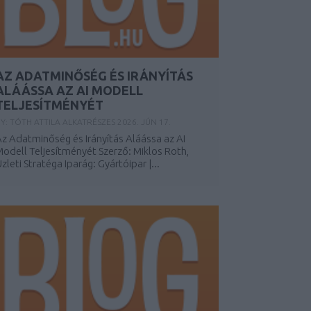
AZ ADATMINŐSÉG ÉS IRÁNYÍTÁS
ALÁÁSSA AZ AI MODELL
TELJESÍTMÉNYÉT
Y:
TÓTH ATTILA ALKATRÉSZES
2026. JÚN 17.
z Adatminőség és Irányítás Aláássa az AI
odell Teljesítményét Szerző: Miklos Roth,
zleti Stratéga Iparág: Gyártóipar |...