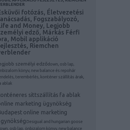
VERBLENDER
Esküvői fotózás, Életvezetési
tanácsadás, Fogszabályozó,
Life and Money, Legjobb
személyi edző, Márkás Férfi
óra, Mobil applikáció
fejlesztés, Riemchen
verblender
egjobb személyi edző
down, osb lap,
nbizalom könyv, new balance és repohár
endelés, terembérlés, konténer szállítás árak,
a ablak
onténeres sittszállítás
fa ablak
online marketing ügynökség
Budapest
online marketing
ügynökség
Desigual and hungarian goose
own, osb lap, önbizalom könyv, new balance