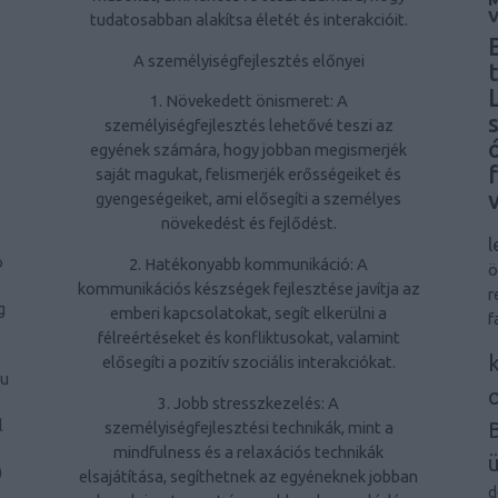
tudatosabban alakítsa életét és interakcióit.
A személyiségfejlesztés előnyei
1. Növekedett önismeret: A
személyiségfejlesztés lehetővé teszi az
egyének számára, hogy jobban megismerjék
saját magukat, felismerjék erősségeiket és
gyengeségeiket, ami elősegíti a személyes
növekedést és fejlődést.
l
o
2. Hatékonyabb kommunikáció: A
ö
kommunikációs készségek fejlesztése javítja az
r
g
emberi kapcsolatokat, segít elkerülni a
f
félreértéseket és konfliktusokat, valamint
k
elősegíti a pozitív szociális interakciókat.
ou
3. Jobb stresszkezelés: A
l
személyiségfejlesztési technikák, mint a
mindfulness és a relaxációs technikák
)
elsajátítása, segíthetnek az egyéneknek jobban
d