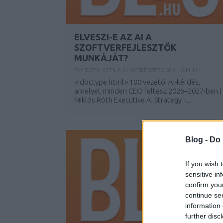
ELVESZI-E AZ AI A
SZOFTVERFEJLESZTŐK
MUNKÁJÁT?
BY:
TÓTH ATTILA ALKATRÉSZES
2026. JÚN 12.
<!doctype html> 100 vezetői AI-kérdés,
amelyet minden CEO feltesz 2026–2027-ben |
Miklós Róth Executive AI Strategy ·...
Blog -
Do 
If you wish 
sensitive in
confirm you
continue se
information 
further disc