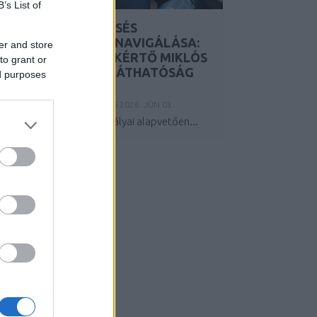
B’s List of
A GENERATÍV KERESÉS
FORRADALMÁNAK NAVIGÁLÁSA:
er and store
AI MARKETING SZAKÉRTŐ MIKLÓS
to grant or
RÓTH A DIGITÁLIS LÁTHATÓSÁG
ed purposes
JÖVŐJÉRŐL
Y:
TÓTH ATTILA ALKATRÉSZES
2026. JÚN 03.
 digitális marketing szabályai alapvetően...