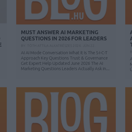
MUST ANSWER AI MARKETING
D
QUESTIONS IN 2026 FOR LEADERS
E
BY:
TÓTH ATTILA ALKATRÉSZES
2026. JÚN 22.
B
AI AI Mode Conversation What It Is The S-I-C-T
Approach Key Questions Trust & Governance
A
Get Expert Help Updated June 2026 The AI
M
Marketing Questions Leaders Actually Ask in...
Ü