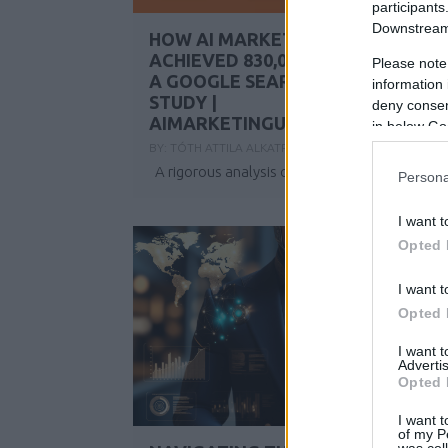
participants
Downstream 
HOW AI MARKETING ÜGYNÖKSÉG
ACHIEVED 830,000+ IMPRESSIONS:
Please note
A GOOGLE SEARCH CONSOLE CAS
information 
STUDY |
deny consent
AIMARKETINGUGYNOKSEG.HU
in below Go
BY:
TÓTH ATTILA ALKATRÉSZES
2026. JÚN 09.
A rigorous analysis of 16 months of real...
Persona
I want t
Opted 
I want t
Opted 
I want 
Advertis
Opted 
I want t
of my P
was col