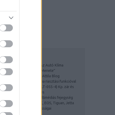
OP 5
"A Friss Levegő Kulcsa: Az Autó Klíma
Tisztítás Fontossága és Menete"
Alkatrészek, alkatrészes Attila Blog
Spy riasztó alkatrész néma riasztási funkcióval
helymeghatározás (TÁV:LT-055-4) Kp. zár és
elektromos ablak vezérlés
Taiwan Navigációs és multimédiás fejegység
VW Golf VI,Passat B6, CC, EOS, Tiguan, Jetta
Nyári és téli gumik sajátosságai