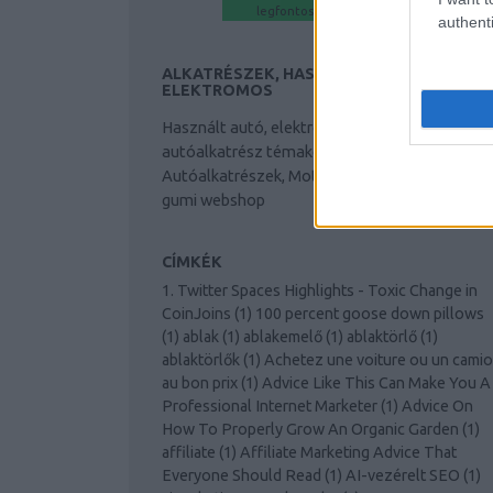
legfontosabb-tudnivalo-a-
authenti
cegalapitasrol/
https://seoagenturzurich.org/hogya
ALKATRÉSZEK, HASZNÁLT AUTÓ,
n-inditsd-el-a-taplalekkiegeszito-
ELEKTROMOS
webaruhazadat/
Használt autó, elektromos autó hírek
autóalkatrész témakörben. Alkatrészek,
Autóalkatrészek, Motorolaj, Dísztárcsa, nyári
gumi webshop
CÍMKÉK
1. Twitter Spaces Highlights - Toxic Change in
CoinJoins
(
1
)
100 percent goose down pillows
(
1
)
ablak
(
1
)
ablakemelő
(
1
)
ablaktörlő
(
1
)
ablaktörlők
(
1
)
Achetez une voiture ou un cami
au bon prix
(
1
)
Advice Like This Can Make You A
Professional Internet Marketer
(
1
)
Advice On
How To Properly Grow An Organic Garden
(
1
)
affiliate
(
1
)
Affiliate Marketing Advice That
Everyone Should Read
(
1
)
AI-vezérelt SEO
(
1
)