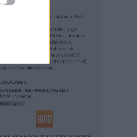
RISS TOPIKOK
űtésszerelés Péter:
De jó autórádió. Pont
lyenre van szüségünk <a
ref="https://sohamyoga.es" title="yoga
arcelon...
(
2018.10.04. 15:35
)
Kina autórádió
lkatrész fejegység USB csatlakozóval
őd2000:
"a "M&S" jelölésű abroncsok
eljesítménye nem egyértelműen garantált"
zerintem semmi nem "ga...
(
2017.11.10. 14:30
)
yári és téli gumik sajátosságai
BLOGAJÁNLÓ
西太后首飾推薦｜經典土星元素必入手款式解析
西太后（Vivienne…
hkjkl.blog.hu
OBIL APPLIKÁCIÓ FEJLESZTÉS, RIEMCHEN