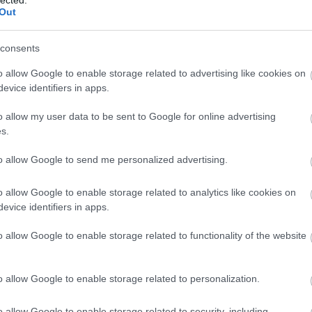
Out
H
consents
o allow Google to enable storage related to advertising like cookies on
evice identifiers in apps.
o allow my user data to be sent to Google for online advertising
s.
BELSŐÉPÍTÉSZET, WEBÁRUHÁZ KÉSZÍTÉS,
T
to allow Google to send me personalized advertising.
ALKATRÉSZ, WEBFEJLESZTÉS,
MOTOROLAJ
Miért hasznos a
o allow Google to enable storage related to analytics like cookies on
evice identifiers in apps.
személyiségfejlesztés?
o allow Google to enable storage related to functionality of the website
A személyiségfejlesztés egy összetett és
dinamikus folyamat, amely során egyén aktívan
o allow Google to enable storage related to personalization.
dolgozik azon, hogy javítsa és fejlessze saját
személyiségjegyeit, viselkedési mintáit,
o allow Google to enable storage related to security, including