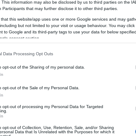
. This information may also be disclosed by us to third parties on the
IA
Participants
that may further disclose it to other third parties.
AIMARKETINGUGYNOKSEG.HU
REVIEWS • WHY BUSINESSES
 that this website/app uses one or more Google services and may gath
E
CHOOSE AI-POWERED SEO
including but not limited to your visit or usage behaviour. You may click 
 to Google and its third-party tags to use your data for below specifi
BY:
TÓTH ATTILA ALKATRÉSZES
2026. JÚN 05.
ogle consent section.
Aimarketingugynokseg.hu Reviews & Case
Studies • Real Client Results in AI Marketing &
B
SEO AI AI Marketing Ügynökség Budapest ...
A
l Data Processing Opt Outs
o opt-out of the Sharing of my personal data.
In
KÖVETKEZŐ OLDAL
o opt-out of the Sale of my Personal Data.
In
to opt-out of processing my Personal Data for Targeted
ing.
In
o opt-out of Collection, Use, Retention, Sale, and/or Sharing
ersonal Data that Is Unrelated with the Purposes for which it
lected.