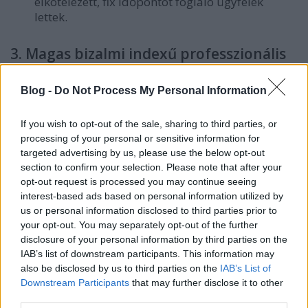
elkötelezett, fix időpontot foglaló ügyfelek
lettek.
3. Magas bizalmi indexű professzionális
szolgáltatások
A pénzügyi, orvosi és tanácsadói szektorban a
Blog -
Do Not Process My Personal Information
bizalom a legfontosabb fizetőeszköz. Ezeken a
területeken a marketingnek egyszerre kell
If you wish to opt-out of the sale, sharing to third parties, or
megfelelnie a szigorú jogi szabályozásoknak és a
processing of your personal or sensitive information for
hiteles szakértői státuszépítés követelményeinek.
targeted advertising by us, please use the below opt-out
section to confirm your selection. Please note that after your
opt-out request is processed you may continue seeing
interest-based ads based on personal information utilized by
us or personal information disclosed to third parties prior to
your opt-out. You may separately opt-out of the further
Pénzügy/Orvosi marketing siker = Szigorú
disclosure of your personal information by third parties on the
megfelelőség + AI-vezérelt szakértői tartalom
IAB’s list of downstream participants. This information may
also be disclosed by us to third parties on the
IAB’s List of
Downstream Participants
that may further disclose it to other
centrumaudit.hu
:
A könyvvizsgálat és a
third parties.