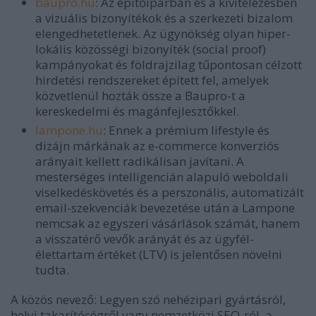
baupro.hu
:
Az építőiparban és a kivitelezésben
a vizuális bizonyítékok és a szerkezeti bizalom
elengedhetetlenek. Az ügynökség olyan hiper-
lokális közösségi bizonyíték (social proof)
kampányokat és földrajzilag tűpontosan célzott
hirdetési rendszereket épített fel, amelyek
közvetlenül hozták össze a Baupro-t a
kereskedelmi és magánfejlesztőkkel.
lampone.hu
:
Ennek a prémium lifestyle és
dizájn márkának az e-commerce konverziós
arányait kellett radikálisan javítani. A
mesterséges intelligencián alapuló weboldali
viselkedéskövetés és a perszonális, automatizált
email-szekvenciák bevezetése után a Lampone
nemcsak az egyszeri vásárlások számát, hanem
a visszatérő vevők arányát és az ügyfél-
élettartam értéket (LTV) is jelentősen növelni
tudta.
A közös nevező:
Legyen szó nehézipari gyártásról,
helyi takarítócégről vagy nemzetközi SEO-ról, a