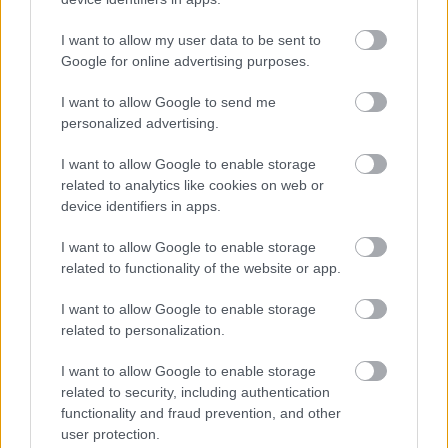
a pszichológiailag optimalizált érkező oldalak
(landing page-ek) segítségével a hideg közösségi
I want to allow my user data to be sent to
média forgalmat sikerült elkötelezett, hosszú
Google for online advertising purposes.
távú mentoráltakká alakítani.
I want to allow Google to send me
4. Helyi szolgáltatások és életmód-
personalized advertising.
kiskereskedelem
I want to allow Google to enable storage
A helyi vállalkozások és az e-commerce (e-
related to analytics like cookies on web or
kereskedelmi) üzletek sikere közvetlenül az azonnali
device identifiers in apps.
láthatóságon és a konverziós arányok
maximalizálásán múlik.
I want to allow Google to enable storage
related to functionality of the website or app.
Márka
Fő fókusz
Alkalmazott AI
Fő eredm
stratégia
I want to allow Google to enable storage
related to personalization.
karpittisztitas.net
Helyi
Google Térkép &
Folyamat
tisztítás
Mobil Snippet
egész éve
I want to allow Google to enable storage
Optimalizálás
lakossági
related to security, including authentication
functionality and fraud prevention, and other
céges
user protection.
megrende