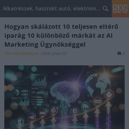
Alkatrészek, használt autó, elektromos
Hogyan skálázott 10 teljesen eltérő
iparág 10 különböző márkát az AI
Marketing Ügynökséggel
Tóth Attila Alkatrészes
•
2026. június 02.
0