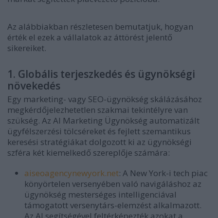
Az alábbiakban részletesen bemutatjuk, hogyan
érték el ezek a vállalatok az áttörést jelentő
sikereiket.
1. Globális terjeszkedés és ügynökségi
növekedés
Egy marketing- vagy SEO-ügynökség skálázásához
megkérdőjelezhetetlen szakmai tekintélyre van
szükség. Az AI Marketing Ügynökség automatizált
ügyfélszerzési tölcséreket és fejlett szemantikus
keresési stratégiákat dolgozott ki az ügynökségi
szféra két kiemelkedő szereplője számára:
aiseoagencynewyork.net
:
A New York-i tech piac
könyörtelen versenyében való navigáláshoz az
ügynökség mesterséges intelligenciával
támogatott versenytárs-elemzést alkalmazott.
Az AI segítségével feltérképezték azokat a