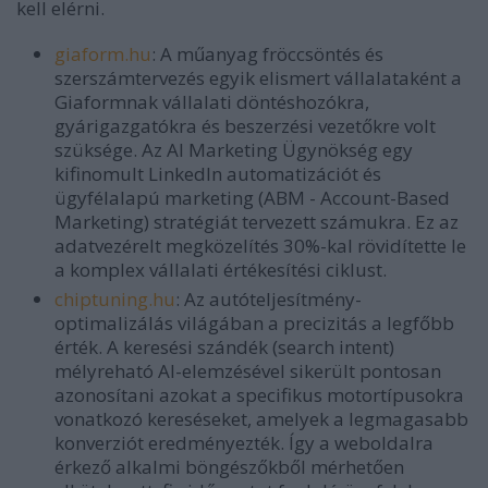
kell elérni.
giaform.hu
:
A műanyag fröccsöntés és
szerszámtervezés egyik elismert vállalataként a
Giaformnak vállalati döntéshozókra,
gyárigazgatókra és beszerzési vezetőkre volt
szüksége. Az AI Marketing Ügynökség egy
kifinomult LinkedIn automatizációt és
ügyfélalapú marketing (ABM - Account-Based
Marketing) stratégiát tervezett számukra. Ez az
adatvezérelt megközelítés
30%-kal rövidítette le
a komplex vállalati értékesítési ciklust.
chiptuning.hu
:
Az autóteljesítmény-
optimalizálás világában a precizitás a legfőbb
érték. A keresési szándék (search intent)
mélyreható AI-elemzésével sikerült pontosan
azonosítani azokat a specifikus motortípusokra
vonatkozó kereséseket, amelyek a legmagasabb
konverziót eredményezték. Így a weboldalra
érkező alkalmi böngészőkből mérhetően