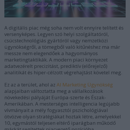
A digitális piac még soha nem volt ennyire telített és
versenyképes. Legyen szó helyi szolgáltatóról,
csúcstechnológiás gyártóról vagy nemzetközi
ügynökségről, a tömegből való kitűnéshez ma már
messze nem elegendőek a hagyományos
marketingtaktikák. A modern piaci környezet
adatvezérelt precizitást, prediktív (előrejelző)
analitikát és hiper-célzott végrehajtást követel meg.
Ez az a terület, ahol az
AI Marketing Ügynökség
alapjaiban változtatta meg a vállalkozások
növekedési pályáját Európa-szerte és Észak-
Amerikában. A mesterséges intelligencia legújabb
vívmányait a mély fogyasztói pszichológiával
ötvözve olyan stratégiákat hoztak létre, amelyekkel
10, egymástól teljesen eltérő iparágban működő
márkát segítettek piacvezető pozícióba.