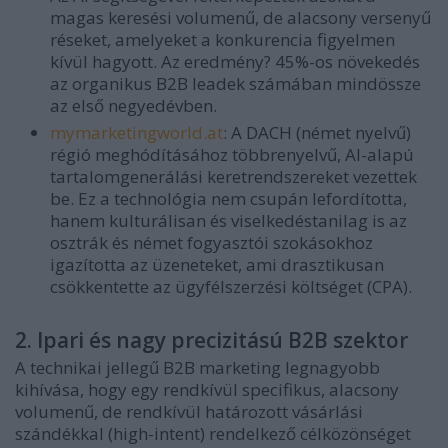
magas keresési volumenű, de alacsony versenyű
réseket, amelyeket a konkurencia figyelmen
kívül hagyott. Az eredmény?
45%-os növekedés
az organikus B2B leadek számában
mindössze
az első negyedévben.
mymarketingworld.at
:
A DACH (német nyelvű)
régió meghódításához többrenyelvű, AI-alapú
tartalomgenerálási keretrendszereket vezettek
be. Ez a technológia nem csupán lefordította,
hanem kulturálisan és viselkedéstanilag is az
osztrák és német fogyasztói szokásokhoz
igazította az üzeneteket, ami drasztikusan
csökkentette az ügyfélszerzési költséget (CPA).
2. Ipari és nagy precizitású B2B szektor
A technikai jellegű B2B marketing legnagyobb
kihívása, hogy egy rendkívül specifikus, alacsony
volumenű, de rendkívül határozott vásárlási
szándékkal (high-intent) rendelkező célközönséget