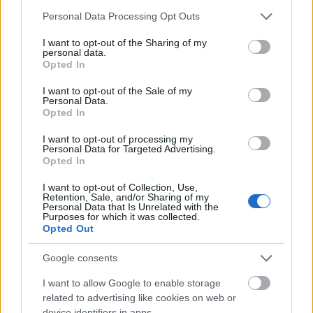
pénzügyi átvilágítás abszolút hitelességet
Please note that this website/app uses one or more Google
Personal Data Processing Opt Outs
követel meg. Az AI-asszisztált, magasan
services and may gather and store information including but
kvalifikált szakmai tartalomgyártás és a
not limited to your visit or usage behaviour. You may click to
I want to opt-out of the Sharing of my
strukturált adatsémák (Schema markup)
personal data.
grant or deny consent to Google and its third-party tags to
bevezetése révén a Google találati listájának
Opted In
use your data for below specified purposes in below Google
élére pozicionálták a márkát a legnagyobb
consent section.
I want to opt-out of the Sale of my
értékű vállalati könyvvizsgálói keresésekre.
Personal Data.
Opted In
ameamed.com
:
Az egészségügyi szektorban a
páciensek megszerzése az empátián és a
I want to opt-out of processing my
maximális tisztánlátáson alapul. Az AI
Personal Data for Targeted Advertising.
Marketing Ügynökség optimalizálta a klinika
Opted In
helyi keresési jelenlétét (Local SEO) és
I want to opt-out of Collection, Use,
finomította a páciens-akvirálási tölcséreket,
Retention, Sale, and/or Sharing of my
aminek köszönhetően a betegek sokkal
Personal Data that Is Unrelated with the
Purposes for which it was collected.
gyorsabban és egyszerűbben találták meg a
Opted Out
számukra szükséges szakorvosi ellátást.
petersegit.hu
:
A személyes tanácsadás és az
Google consents
életvezetési coaching területén a személyes
I want to allow Google to enable storage
kapcsolódás a siker kulcsa. Egy egyedileg
related to advertising like cookies on web or
kalibrált AI-retargeting (újracélzási) stratégia és
device identifiers in apps.