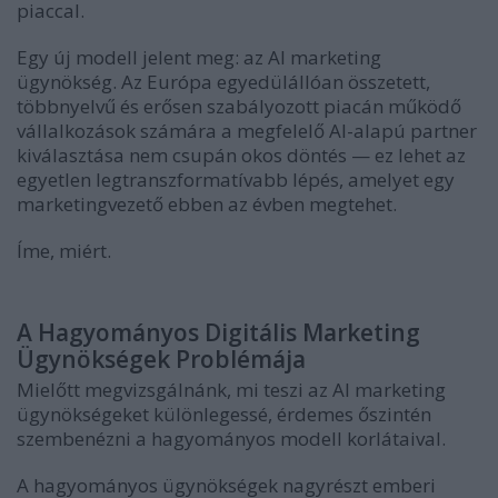
piaccal.
Egy új modell jelent meg: az AI marketing
ügynökség. Az Európa egyedülállóan összetett,
többnyelvű és erősen szabályozott piacán működő
vállalkozások számára a megfelelő AI-alapú partner
kiválasztása nem csupán okos döntés — ez lehet az
egyetlen legtranszformatívabb lépés, amelyet egy
marketingvezető ebben az évben megtehet.
Íme, miért.
A Hagyományos Digitális Marketing
Ügynökségek Problémája
Mielőtt megvizsgálnánk, mi teszi az AI marketing
ügynökségeket különlegessé, érdemes őszintén
szembenézni a hagyományos modell korlátaival.
A hagyományos ügynökségek nagyrészt emberi