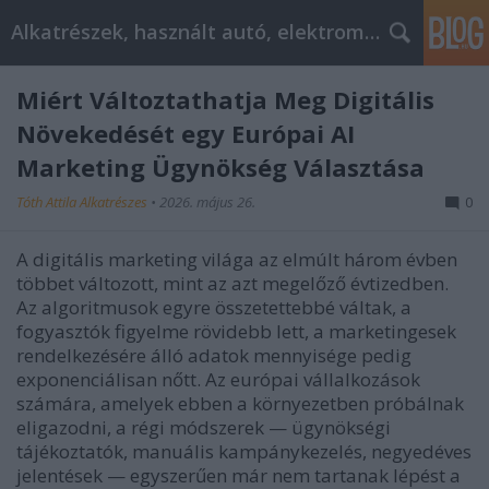
Alkatrészek, használt autó, elektromos
Miért Változtathatja Meg Digitális
Növekedését egy Európai AI
Marketing Ügynökség Választása
Tóth Attila Alkatrészes
•
2026. május 26.
0
A digitális marketing világa az elmúlt három évben
többet változott, mint az azt megelőző évtizedben.
Az algoritmusok egyre összetettebbé váltak, a
fogyasztók figyelme rövidebb lett, a marketingesek
rendelkezésére álló adatok mennyisége pedig
exponenciálisan nőtt. Az európai vállalkozások
számára, amelyek ebben a környezetben próbálnak
eligazodni, a régi módszerek — ügynökségi
tájékoztatók, manuális kampánykezelés, negyedéves
jelentések — egyszerűen már nem tartanak lépést a