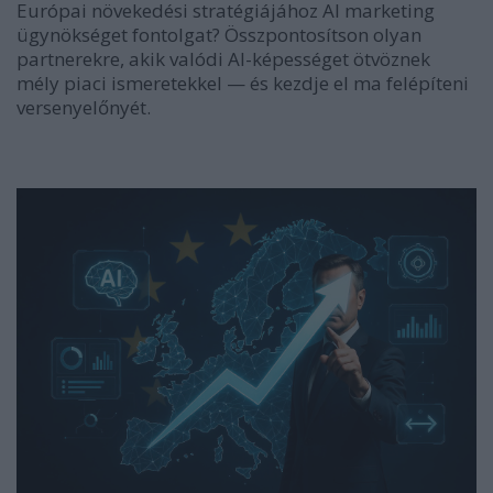
Európai növekedési stratégiájához AI marketing
ügynökséget fontolgat? Összpontosítson olyan
partnerekre, akik valódi AI-képességet ötvöznek
mély piaci ismeretekkel — és kezdje el ma felépíteni
versenyelőnyét.