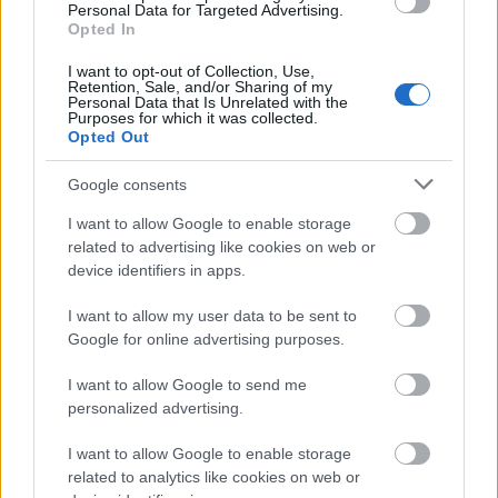
Personal Data for Targeted Advertising.
építenek, amelyek hosszú távú hűséget és
Opted In
élettartamra vetített értéket generálnak. Egy olyan
világban, ahol a harmadik fél cookie-k eltűntek és az
I want to opt-out of Collection, Use,
Retention, Sale, and/or Sharing of my
adatszabályozás globálisan szigorodik, ez alapvető
Personal Data that Is Unrelated with the
versenyelőny.
Purposes for which it was collected.
Opted Out
5. Arányos Költségnövekedés Nélkül
Google consents
Skálázódik Egész Európában
I want to allow Google to enable storage
A hagyományos skálázás lineáris: több piac, több
related to advertising like cookies on web or
nyelv, több csatorna nagyobb létszámot, magasabb
device identifiers in apps.
ügynökségi díjakat és több bonyolultságot jelent. Ez
az, ami az európai terjeszkedést olyan ijesztővé teszi
I want to allow my user data to be sent to
a közepes méretű márkák számára.
Google for online advertising purposes.
Az AI-alapú marketing megszünteti ezt a lineáris
I want to allow Google to send me
összefüggést. Ugyanazok az AI rendszerek, amelyek
personalized advertising.
az egyik piacon kezelik a kampányait, öt új piacra is
adaptálhatók a működési költségek arányos
I want to allow Google to enable storage
növekedése nélkül. A tartalom nagy léptékben
related to analytics like cookies on web or
lokalizálható. A kampányok gyorsabban indíthatók