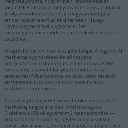
megmagyarázza, hogy milyen rendszereket és
modelleket alkalmaz, hogyan áramlanak az adatok
a folyamatokon keresztül, és hogyan alakítja az
emberi szakértelem az AI kimeneteit. Ha egy
ügynökség nem tudja egyértelműen
megmagyarázni a módszertanát, tekintse azt vörös
zászlónak.
Integrációt várjon, nem elszigeteltséget.
A legjobb AI
marketing ügynökségek belső csapata
kiterjesztéseként dolgoznak, integrálódva a CRM-
rendszerbe, az analitikai platformokba és az
értékesítési folyamatokba. Az üzlet többi részétől
elszigetelten futó kampányok ritkán hoznak
átalakító eredményeket.
Az első naptól egyértelmű mutatókat várjon.
Az AI
marketing nagymértékben mérhető legyen.
Elvárható a KPI-ok egyértelmű meghatározása —
érdeklődőnkénti költség, ügyfélszerzési költség,
konverziós arányok, hirdetési kiadások megtérülése