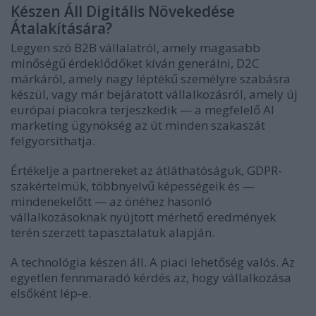
Készen Áll Digitális Növekedése
Átalakítására?
Legyen szó B2B vállalatról, amely magasabb
minőségű érdeklődőket kíván generálni, D2C
márkáról, amely nagy léptékű személyre szabásra
készül, vagy már bejáratott vállalkozásról, amely új
európai piacokra terjeszkedik — a megfelelő AI
marketing ügynökség az út minden szakaszát
felgyorsíthatja.
Értékelje a partnereket az átláthatóságuk, GDPR-
szakértelmük, többnyelvű képességeik és —
mindenekelőtt — az önéhez hasonló
vállalkozásoknak nyújtott mérhető eredmények
terén szerzett tapasztalatuk alapján.
A technológia készen áll. A piaci lehetőség valós. Az
egyetlen fennmaradó kérdés az, hogy vállalkozása
elsőként lép-e.