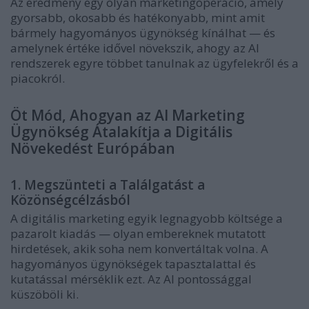
Az eredmény egy olyan marketingoperáció, amely
gyorsabb, okosabb és hatékonyabb, mint amit
bármely hagyományos ügynökség kínálhat — és
amelynek értéke idővel növekszik, ahogy az AI
rendszerek egyre többet tanulnak az ügyfelekről és a
piacokról.
Öt Mód, Ahogyan az AI Marketing
Ügynökség Átalakítja a Digitális
Növekedést Európában
1. Megszünteti a Találgatást a
Közönségcélzásból
A digitális marketing egyik legnagyobb költsége a
pazarolt kiadás — olyan embereknek mutatott
hirdetések, akik soha nem konvertáltak volna. A
hagyományos ügynökségek tapasztalattal és
kutatással mérséklik ezt. Az AI pontossággal
küszöböli ki.