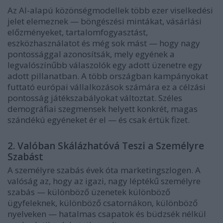
Az AI-alapú közönségmodellek több ezer viselkedési
jelet elemeznek — böngészési mintákat, vásárlási
előzményeket, tartalomfogyasztást,
eszközhasználatot és még sok mást — hogy nagy
pontossággal azonosítsák, mely egyének a
legvalószínűbb válaszolók egy adott üzenetre egy
adott pillanatban. A több országban kampányokat
futtató európai vállalkozások számára ez a célzási
pontosság játékszabályokat változtat. Széles
demográfiai szegmensek helyett konkrét, magas
szándékú egyéneket ér el — és csak értük fizet.
2. Valóban Skálázhatóvá Teszi a Személyre
Szabást
A személyre szabás évek óta marketingszlogen. A
valóság az, hogy az igazi, nagy léptékű személyre
szabás — különböző üzenetek különböző
ügyfeleknek, különböző csatornákon, különböző
nyelveken — hatalmas csapatok és büdzsék nélkül