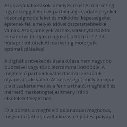
Azok a vállalkozások, amelyek most AI marketing
ügynökséggel lépnek partnerségre, adatelőnyöket,
közönségmodelleket és működési képességeket
építenek fel, amelyek idővel összetettebbekké
válnak. Azok, amelyek várnak, versenytársaiktól
lemaradva találják magukat, akik már 12-24
hónapot töltöttek AI marketing motorjaik
optimalizálásával.
A digitális növekedés átalakulása nem nagyobb
büdzsével vagy több létszámmal kezdődik. A
megfelelő partner kiválasztásával kezdődik —
olyanéval, aki valódi AI-képességet, mély európai
piaci szakértelmet és a fenntartható, megfelelő és
mérhető marketingteljesítmény iránti
elkötelezettséget hoz.
Ez a döntés, a megfelelő pillanatban meghozva,
megváltoztathatja vállalkozása fejlődési pályáját.