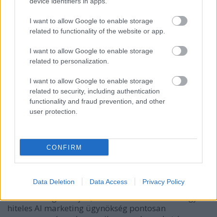
device identifiers in apps.
el. A közönségek azonnal azonosíthatók a hazai
piacon már felépített adatintelligencia segítségével.
I want to allow Google to enable storage
related to functionality of the website or app.
Ezért az AI marketing nem csupán a nagy büdzséjű
nagyvállalatok eszköze. Éppen ez teszi lehetővé az
I want to allow Google to enable storage
ambiciózus, közepes méretű európai vállalkozások
related to personalization.
számára, hogy saját súlyukon felül teljesítsenek és
I want to allow Google to enable storage
korábban elérhetetlennek tűnő piacokon
related to security, including authentication
versenyezzenek.
functionality and fraud prevention, and other
user protection.
Mit Várjon a Megfelelő Európai AI
Marketing Ügynökségtől?
Az AI marketing ügynökség kiválasztása jelentős
CONFIRM
döntés. Íme, hogyan néz ki a valódi átalakulás a
gyakorlatban — és mire figyeljen figyelmeztető
jelként.
Data Deletion
Data Access
Privacy Policy
Átláthatóságot várjon, nem fekete dobozokat.
Egy
hiteles AI marketing ügynökség pontosan