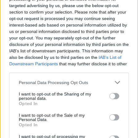
4. A GDPR-megfelelőséget Növekedési
targeted advertising by us, please use the below opt-out
Eszközzé Alakítja
section to confirm your selection. Please note that after your
Sok európai marketinges számára az adatvédelmi
opt-out request is processed you may continue seeing
szabályozás korlátnak tűnik. Egy tapasztalt,
interest-based ads based on personal information utilized by
Európában működő AI marketing ügynökség ezt
us or personal information disclosed to third parties prior to
teljesen más megvilágításba helyezi.
your opt-out. You may separately opt-out of the further
disclosure of your personal information by third parties on the
A GDPR tudatosabbá és szelektívebbé tette az
IAB’s list of downstream participants. This information may
európai fogyasztókat adataik felhasználásával
also be disclosed by us to third parties on the
IAB’s List of
kapcsolatban. Azok a márkák, amelyek átláthatóak
Downstream Participants
that may further disclose it to other
az adatfelhasználásban, saját adatokra és valódi
third parties.
hozzájárulásra építenek, és személyre szabott
Please note that this website/app uses one or more Google
élményeket nyújtanak tolakodás nélkül, olyan
Personal Data Processing Opt Outs
services and may gather and store information including but
fogyasztói bizalmat szereznek, amely egyre ritkább
not limited to your visit or usage behaviour. You may click to
I want to opt-out of the Sharing of my
— és egyre értékesebb.
personal data.
grant or deny consent to Google and its third-party tags to
Opted In
use your data for below specified purposes in below Google
A GDPR-kompatibilis architektúrára épített AI
consent section.
marketing ügynökségek — saját adatstratégiák,
I want to opt-out of the Sale of my
Personal Data.
adatvédelmi analitika, hozzájáruláson alapuló
Opted In
személyre szabás — nem csupán a kockázatot
kerülik el. Olyan megbízható ügyfélkapcsolatokat
I want to opt-out of processing my