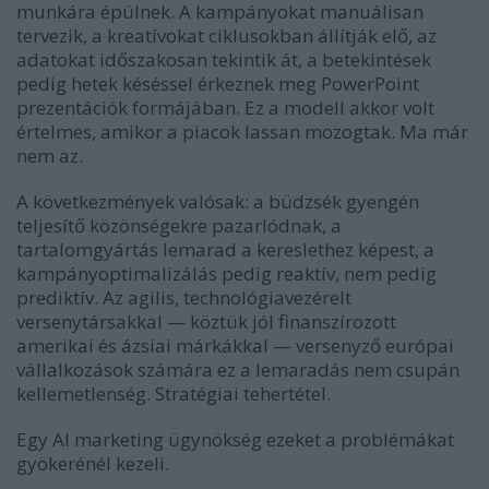
munkára épülnek. A kampányokat manuálisan
tervezik, a kreatívokat ciklusokban állítják elő, az
adatokat időszakosan tekintik át, a betekintések
pedig hetek késéssel érkeznek meg PowerPoint
prezentációk formájában. Ez a modell akkor volt
értelmes, amikor a piacok lassan mozogtak. Ma már
nem az.
A következmények valósak: a büdzsék gyengén
teljesítő közönségekre pazarlódnak, a
tartalomgyártás lemarad a kereslethez képest, a
kampányoptimalizálás pedig reaktív, nem pedig
prediktív. Az agilis, technológiavezérelt
versenytársakkal — köztük jól finanszírozott
amerikai és ázsiai márkákkal — versenyző európai
vállalkozások számára ez a lemaradás nem csupán
kellemetlenség. Stratégiai tehertétel.
Egy AI marketing ügynökség ezeket a problémákat
gyökerénél kezeli.