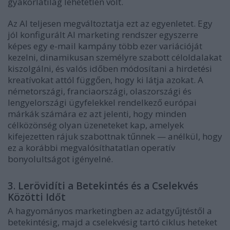
gyakorlatilag lehetetlen volt.
Az AI teljesen megváltoztatja ezt az egyenletet. Egy
jól konfigurált AI marketing rendszer egyszerre
képes egy e-mail kampány több ezer variációját
kezelni, dinamikusan személyre szabott céloldalakat
kiszolgálni, és valós időben módosítani a hirdetési
kreatívokat attól függően, hogy ki látja azokat. A
németországi, franciaországi, olaszországi és
lengyelországi ügyfelekkel rendelkező európai
márkák számára ez azt jelenti, hogy minden
célközönség olyan üzeneteket kap, amelyek
kifejezetten rájuk szabottnak tűnnek — anélkül, hogy
ez a korábbi megvalósíthatatlan operatív
bonyolultságot igényelné.
3. Lerövidíti a Betekintés és a Cselekvés
Közötti Időt
A hagyományos marketingben az adatgyűjtéstől a
betekintésig, majd a cselekvésig tartó ciklus heteket