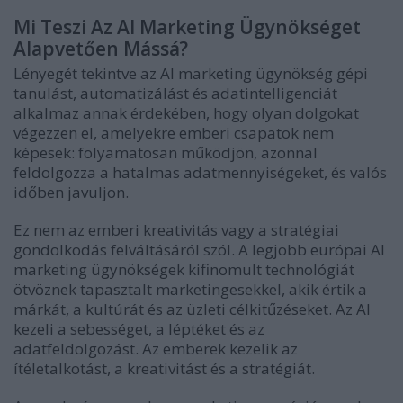
Mi Teszi Az AI Marketing Ügynökséget
Alapvetően Mássá?
Lényegét tekintve az AI marketing ügynökség gépi
tanulást, automatizálást és adatintelligenciát
alkalmaz annak érdekében, hogy olyan dolgokat
végezzen el, amelyekre emberi csapatok nem
képesek: folyamatosan működjön, azonnal
feldolgozza a hatalmas adatmennyiségeket, és valós
időben javuljon.
Ez nem az emberi kreativitás vagy a stratégiai
gondolkodás felváltásáról szól. A legjobb európai AI
marketing ügynökségek kifinomult technológiát
ötvöznek tapasztalt marketingesekkel, akik értik a
márkát, a kultúrát és az üzleti célkitűzéseket. Az AI
kezeli a sebességet, a léptéket és az
adatfeldolgozást. Az emberek kezelik az
ítéletalkotást, a kreativitást és a stratégiát.