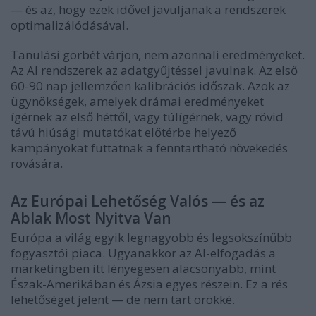
— és az, hogy ezek idővel javuljanak a rendszerek
optimalizálódásával.
Tanulási görbét várjon, nem azonnali eredményeket.
Az AI rendszerek az adatgyűjtéssel javulnak. Az első
60-90 nap jellemzően kalibrációs időszak. Azok az
ügynökségek, amelyek drámai eredményeket
ígérnek az első héttől, vagy túlígérnek, vagy rövid
távú hiúsági mutatókat előtérbe helyező
kampányokat futtatnak a fenntartható növekedés
rovására.
Az Európai Lehetőség Valós — és az
Ablak Most Nyitva Van
Európa a világ egyik legnagyobb és legsokszínűbb
fogyasztói piaca. Ugyanakkor az AI-elfogadás a
marketingben itt lényegesen alacsonyabb, mint
Észak-Amerikában és Ázsia egyes részein. Ez a rés
lehetőséget jelent — de nem tart örökké.